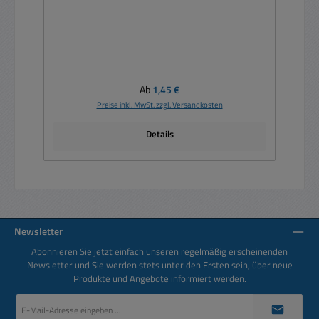
Regulärer Preis:
Ab
1,45 €
Preise inkl. MwSt. zzgl. Versandkosten
Details
Newsletter
Abonnieren Sie jetzt einfach unseren regelmäßig erscheinenden
Newsletter und Sie werden stets unter den Ersten sein, über neue
Produkte und Angebote informiert werden.
E-
Mail-