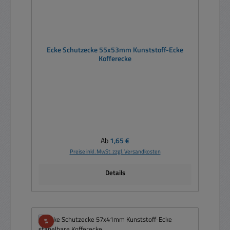
Ecke Schutzecke 55x53mm Kunststoff-Ecke
Kofferecke
Regulärer Preis:
Ab
1,65 €
Preise inkl. MwSt. zzgl. Versandkosten
Details
Rabatt
%