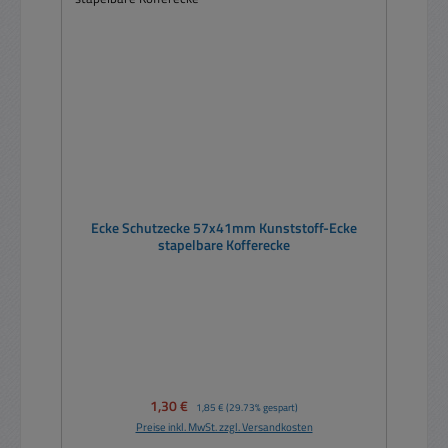
Ecke Schutzecke 57x41mm Kunststoff-Ecke
stapelbare Kofferecke
Verkaufspreis:
1,30 €
Regulärer Preis:
1,85 €
(29.73% gespart)
Preise inkl. MwSt. zzgl. Versandkosten