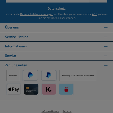
Adresse
*
Datenschutz
Ich habe die
Datenschutzbestimmungen
zur Kenntnis genommen und die
AGB
gelesen
und bin mit ihnen einverstanden.
Über uns
Service-Hotline
Informationen
Service
Zahlungsarten
Vorkasse
Rechnung nur für Firmen Kommunen
PayPal
Später Bezahlen über PayPal
Apple Pay über Mollie Zahlungssystem
Kreditkarte über Mollie Zahlungssystem
Klarna über Mollie Zahlungssystem
paysafecard über Mollie Zahlun
Informationen
Service