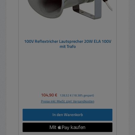
100V Reflextricher Lautsprecher 20W ELA 100V
mit Trafo
Verkaufspreis:
104,90 €
Regulärer Preis:
128,52 €
(18.38% gespart)
Preise inkl. MwSt. zzgl. Versandkosten
In den Warenkorb