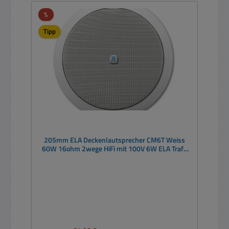
Rabatt
%
Tipp
205mm ELA Deckenlautsprecher CM6T Weiss
60W 16ohm 2wege HiFi mit 100V 6W ELA Trafo
IP54
Regulärer Preis: