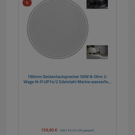
Rabatt
%
196mm Deckenlautsprecher 50W 8-Ohm 2-
Wege Hi-Fi UP14/2 Edelstahl Marine wasserfest
outdoor weiß
Verkaufspreis:
159,90 €
Regulärer Preis:
208,73 €
(23.39% gespart)