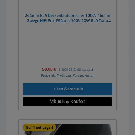
244mm ELA Deckenlautsprecher 100W 16ohm
2wege HiFi Pro IP54 mit 100V 20W ELA Trafo
CMX20T
Verkaufspreis:
99,00 €
Regulärer Preis:
113,05 €
(12.43% gespart)
Preise inkl. MwSt. zzgl. Versandkosten
In den Warenkorb
Nur 1 auf Lager!