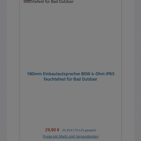
180mm Einbaulautsprecher 80W 4-Ohm IP65
feuchtefest für Bad Outdoor
Verkaufspreis:
29,90 €
Regulärer Preis:
35,35 €
(15.42% gespart)
Preise inkl. MwSt. zzgl. Versandkosten