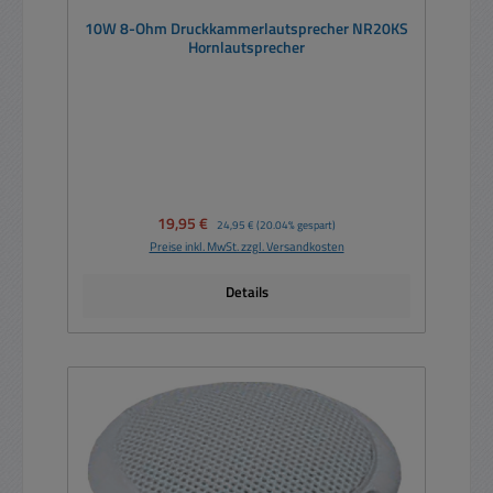
10W 8-Ohm Druckkammerlautsprecher NR20KS
Hornlautsprecher
Verkaufspreis:
19,95 €
Regulärer Preis:
24,95 €
(20.04% gespart)
Preise inkl. MwSt. zzgl. Versandkosten
Details