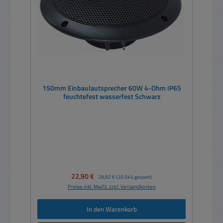
150mm Einbaulautsprecher 60W 4-Ohm IP65
feuchtefest wasserfest Schwarz
Verkaufspreis:
22,90 €
Regulärer Preis:
28,82 €
(20.54% gespart)
Preise inkl. MwSt. zzgl. Versandkosten
In den Warenkorb