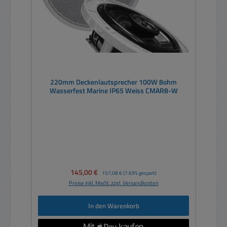
220mm Deckenlautsprecher 100W 8ohm
Wasserfest Marine IP65 Weiss CMAR8-W
Verkaufspreis:
145,00 €
Regulärer Preis:
157,08 €
(7.69% gespart)
Preise inkl. MwSt. zzgl. Versandkosten
In den Warenkorb