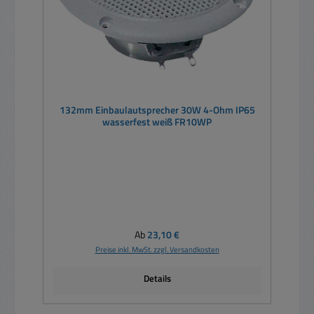
132mm Einbaulautsprecher 30W 4-Ohm IP65
wasserfest weiß FR10WP
Regulärer Preis:
Ab
23,10 €
Preise inkl. MwSt. zzgl. Versandkosten
Details