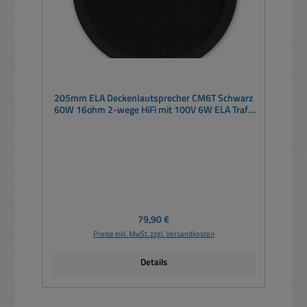
205mm ELA Deckenlautsprecher CM6T Schwarz
60W 16ohm 2-wege HiFi mit 100V 6W ELA Trafo
IP54
Regulärer Preis:
79,90 €
Preise inkl. MwSt. zzgl. Versandkosten
Details