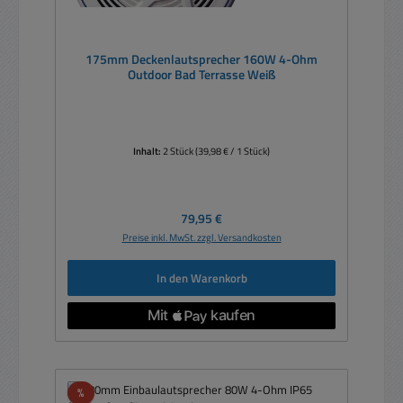
175mm Deckenlautsprecher 160W 4-Ohm
Outdoor Bad Terrasse Weiß
Inhalt:
2 Stück
(39,98 € / 1 Stück)
Regulärer Preis:
79,95 €
Preise inkl. MwSt. zzgl. Versandkosten
In den Warenkorb
Rabatt
%