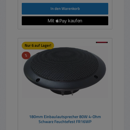
In den Warenkorb
Nur 6 auf Lager!
Rabatt
%
180mm Einbaulautsprecher 80W 4-Ohm
Schwarz Feuchtefest FR16WP