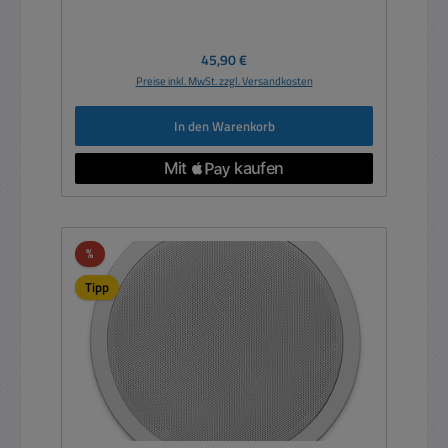
Regulärer Preis:
45,90 €
Preise inkl. MwSt. zzgl. Versandkosten
In den Warenkorb
Rabatt
%
Tipp