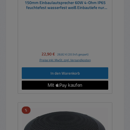
150mm Einbaulautsprecher 60W 4-Ohm IP65
feuchtefest wasserfest weiß Einbautiefe nur
41mm
Verkaufspreis:
22,90 €
Regulärer Preis:
28,82 €
(20.54% gespart)
Preise inkl. MwSt. zzgl. Versandkosten
In den Warenkorb
Rabatt
%