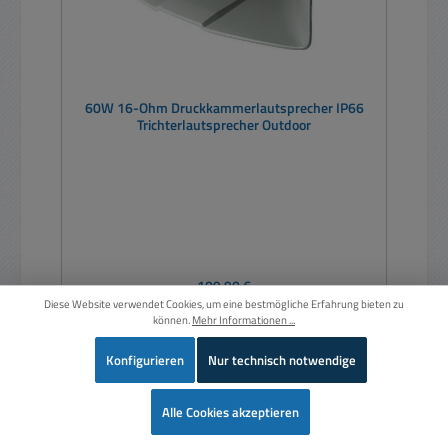
60W 16-Ohm Druckkammerlautsprecher IP66
Trichterlautsprecher Outdoor
Regulärer Preis:
109,90 €
Diese Website verwendet Cookies, um eine bestmögliche Erfahrung bieten zu
Preise inkl. MwSt. zzgl. Versandkosten
können.
Mehr Informationen ...
In den Warenkorb
Konfigurieren
Nur technisch notwendige
Wer
Alle Cookies akzeptieren