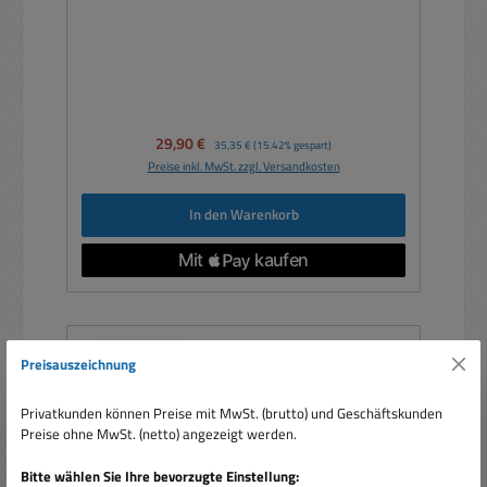
Verkaufspreis:
29,90 €
Regulärer Preis:
35,35 €
(15.42% gespart)
Preise inkl. MwSt. zzgl. Versandkosten
In den Warenkorb
Nur 1 auf Lager!
Preisauszeichnung
Privatkunden können Preise mit MwSt. (brutto) und Geschäftskunden
Preise ohne MwSt. (netto) angezeigt werden.
Bitte wählen Sie Ihre bevorzugte Einstellung: