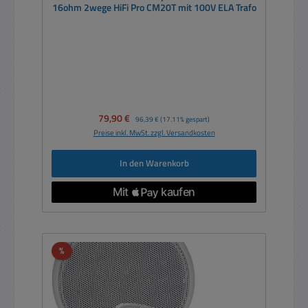
16ohm 2wege HiFi Pro CM20T mit 100V ELA Trafo
Verkaufspreis:
79,90 €
Regulärer Preis:
96,39 €
(17.11% gespart)
Preise inkl. MwSt. zzgl. Versandkosten
In den Warenkorb
Rabatt
%