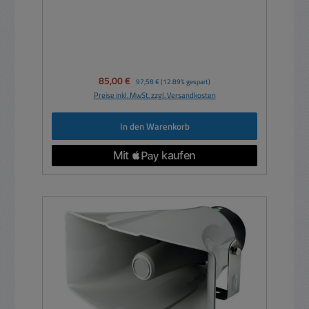
Verkaufspreis:
85,00 €
Regulärer Preis:
97,58 €
(12.89% gespart)
Preise inkl. MwSt. zzgl. Versandkosten
In den Warenkorb