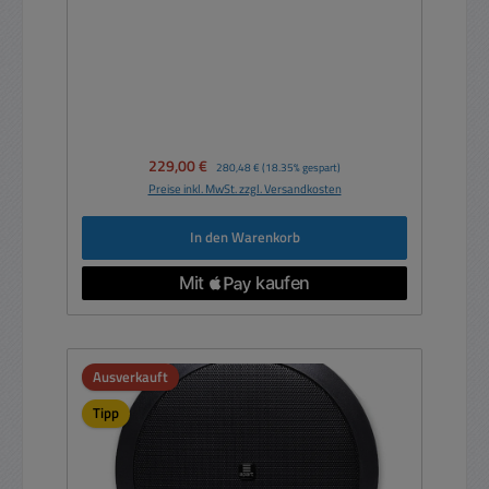
334x295x181mm
Verkaufspreis:
229,00 €
Regulärer Preis:
280,48 €
(18.35% gespart)
Preise inkl. MwSt. zzgl. Versandkosten
In den Warenkorb
Ausverkauft
Tipp