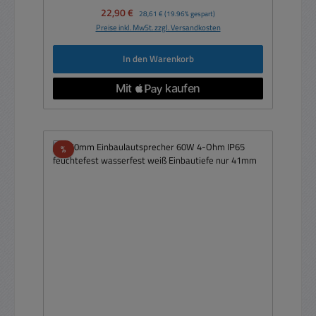
Verkaufspreis:
22,90 €
Regulärer Preis:
28,61 €
(19.96% gespart)
Preise inkl. MwSt. zzgl. Versandkosten
In den Warenkorb
Rabatt
%