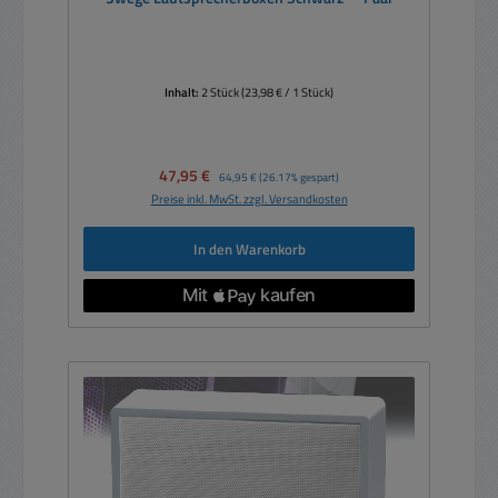
Inhalt:
2 Stück
(23,98 € / 1 Stück)
Verkaufspreis:
47,95 €
Regulärer Preis:
64,95 €
(26.17% gespart)
Preise inkl. MwSt. zzgl. Versandkosten
In den Warenkorb