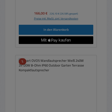
Verkaufspreis:
166,00 €
Regulärer Preis:
226,10 €
(26.58% gespart)
Preise inkl. MwSt. zzgl. Versandkosten
In den Warenkorb
Rabatt
%