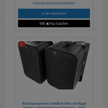
Preise inkl. MwSt. zzgl. Versandkosten
In den Warenkorb
Rabatt
%
Wandlautsprecher 2x60W 8-Ohm mit Bügel
3wege Lautsprecherboxen Schwarz -- Paar