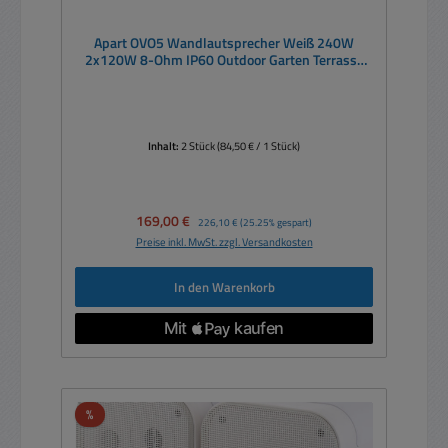
Apart OVO5 Wandlautsprecher Weiß 240W
2x120W 8-Ohm IP60 Outdoor Garten Terrasse
Kompaktlautsprecher
Inhalt:
2 Stück
(84,50 € / 1 Stück)
Verkaufspreis:
169,00 €
Regulärer Preis:
226,10 €
(25.25% gespart)
Preise inkl. MwSt. zzgl. Versandkosten
In den Warenkorb
Rabatt
%