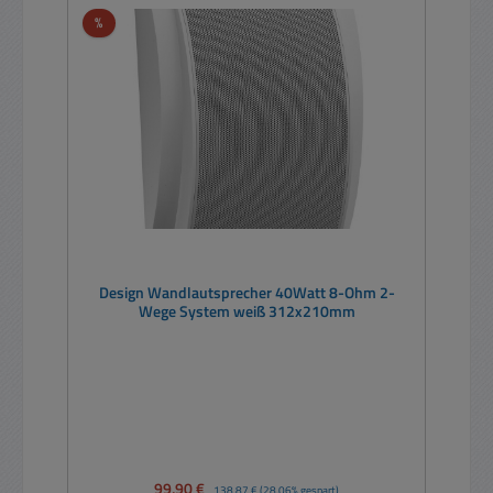
Rabatt
%
Design Wandlautsprecher 40Watt 8-Ohm 2-
Wege System weiß 312x210mm
Verkaufspreis:
99,90 €
Regulärer Preis:
138,87 €
(28.06% gespart)