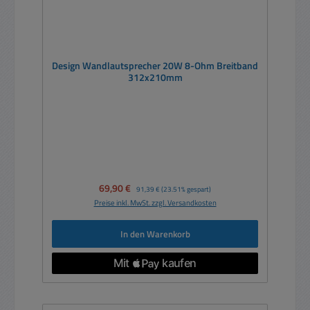
Design Wandlautsprecher 20W 8-Ohm Breitband
312x210mm
Verkaufspreis:
69,90 €
Regulärer Preis:
91,39 €
(23.51% gespart)
Preise inkl. MwSt. zzgl. Versandkosten
In den Warenkorb