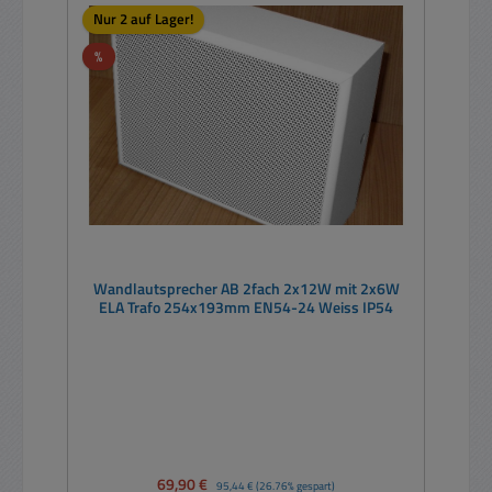
Nur 2 auf Lager!
Rabatt
%
Wandlautsprecher AB 2fach 2x12W mit 2x6W
ELA Trafo 254x193mm EN54-24 Weiss IP54
Verkaufspreis:
69,90 €
Regulärer Preis:
95,44 €
(26.76% gespart)