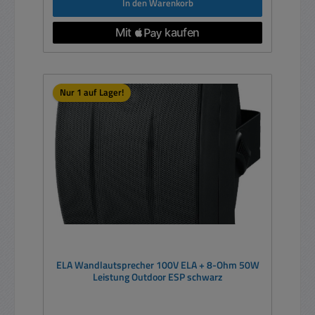
In den Warenkorb
Nur 1 auf Lager!
ELA Wandlautsprecher 100V ELA + 8-Ohm 50W
Leistung Outdoor ESP schwarz