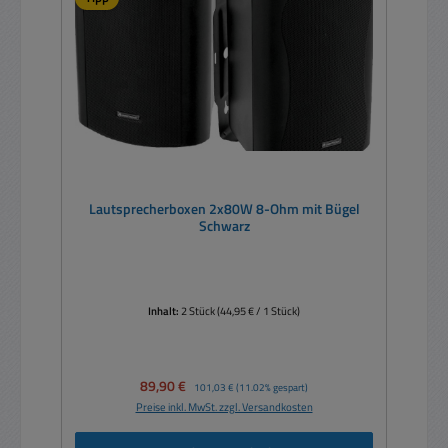
Lautsprecherboxen 2x80W 8-Ohm mit Bügel
Schwarz
Inhalt:
2 Stück
(44,95 € / 1 Stück)
Verkaufspreis:
89,90 €
Regulärer Preis:
101,03 €
(11.02% gespart)
Preise inkl. MwSt. zzgl. Versandkosten