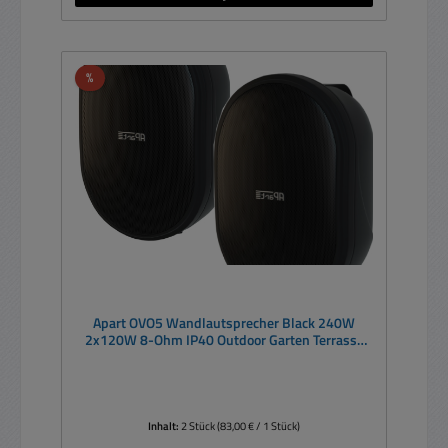
Rabatt
%
Apart OVO5 Wandlautsprecher Black 240W
2x120W 8-Ohm IP40 Outdoor Garten Terrasse
Kompaktlautsprecher
Inhalt:
2 Stück
(83,00 € / 1 Stück)