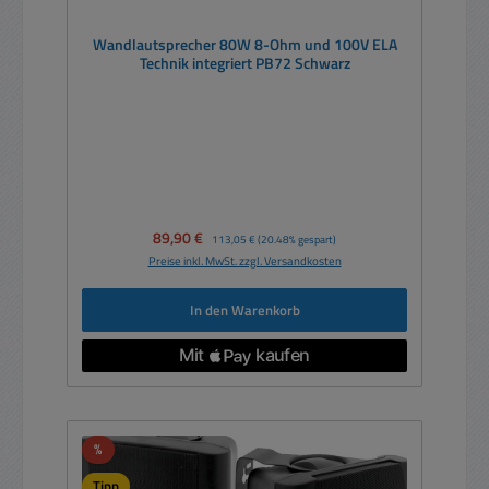
Wandlautsprecher 80W 8-Ohm und 100V ELA
Technik integriert PB72 Schwarz
Verkaufspreis:
89,90 €
Regulärer Preis:
113,05 €
(20.48% gespart)
Preise inkl. MwSt. zzgl. Versandkosten
In den Warenkorb
Rabatt
%
Tipp