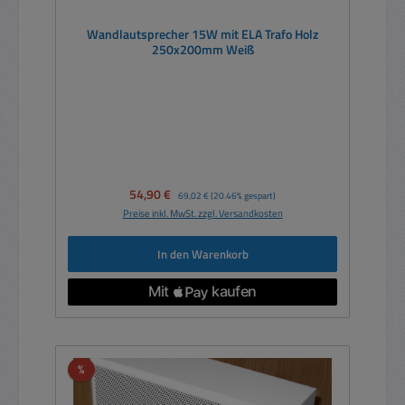
Wandlautsprecher 15W mit ELA Trafo Holz
250x200mm Weiß
Verkaufspreis:
54,90 €
Regulärer Preis:
69,02 €
(20.46% gespart)
Preise inkl. MwSt. zzgl. Versandkosten
In den Warenkorb
Rabatt
%