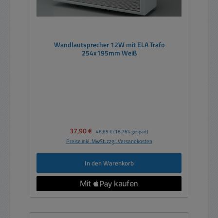
Wandlautsprecher 12W mit ELA Trafo
254x195mm Weiß
Verkaufspreis:
37,90 €
Regulärer Preis:
46,65 €
(18.76% gespart)
Preise inkl. MwSt. zzgl. Versandkosten
In den Warenkorb