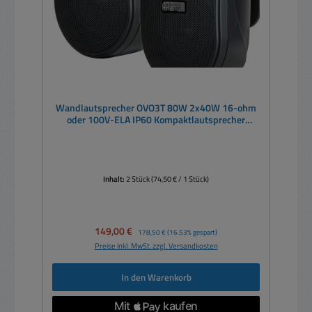
Wandlautsprecher OVO3T 80W 2x40W 16-ohm
oder 100V-ELA IP60 Kompaktlautsprecher
Schwarz -- PAAR
Inhalt:
2 Stück
(74,50 € / 1 Stück)
Verkaufspreis:
149,00 €
Regulärer Preis:
178,50 €
(16.53% gespart)
Preise inkl. MwSt. zzgl. Versandkosten
In den Warenkorb