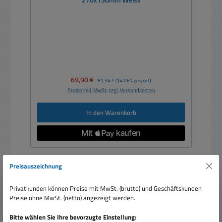
270x150mm Weiss
Verkaufspreis:
69,90 €
Regulärer Preis:
81,34 €
(14.06% gespart)
Preise inkl. MwSt. zzgl. Versandkosten
In den Warenkorb
Preisauszeichnung
Rabatt
%
Privatkunden können Preise mit MwSt. (brutto) und Geschäftskunden
Preise ohne MwSt. (netto) angezeigt werden.
Bitte wählen Sie Ihre bevorzugte Einstellung: