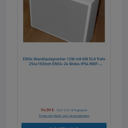
EN54 Wandlautsprecher 12W mit 6W ELA Trafo
254x193mm EN54-24 Weiss IP54 MDF-
Holzgehäuse
Verkaufspreis:
54,90 €
Regulärer Preis:
70,21 €
(21.81% gespart)
Preise inkl. MwSt. zzgl. Versandkosten