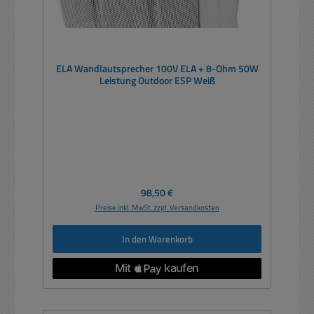
ELA Wandlautsprecher 100V ELA + 8-Ohm 50W
Leistung Outdoor ESP Weiß
Regulärer Preis:
98,50 €
Preise inkl. MwSt. zzgl. Versandkosten
In den Warenkorb