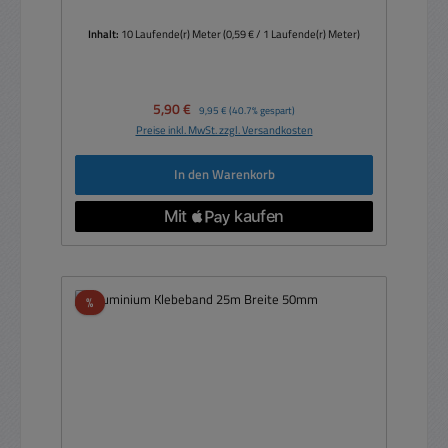
Inhalt:
10 Laufende(r) Meter
(0,59 € / 1 Laufende(r) Meter)
Verkaufspreis:
5,90 €
Regulärer Preis:
9,95 €
(40.7% gespart)
Preise inkl. MwSt. zzgl. Versandkosten
In den Warenkorb
Rabatt
%