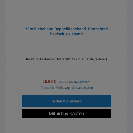
33m Klebeband Doppelklebeband 19mm breit
beidseitig klebend
Inhalt:
33 Laufende(r) Meter
(0,82 € / 1 Laufende(r) Meter)
Verkaufspreis:
26,95 €
Regulärer Preis:
36,95 €
(27.06% gespart)
Preise inkl. MwSt. zzgl. Versandkosten
In den Warenkorb