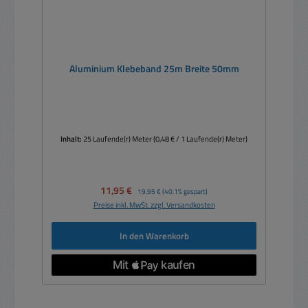
Aluminium Klebeband 25m Breite 50mm
Inhalt:
25 Laufende(r) Meter
(0,48 € / 1 Laufende(r) Meter)
Verkaufspreis:
11,95 €
Regulärer Preis:
19,95 €
(40.1% gespart)
Preise inkl. MwSt. zzgl. Versandkosten
In den Warenkorb