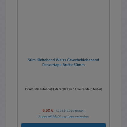
50m Klebeband Weiss Gewebeklebeband
Panzertape Breite 50mm
Inhalt:
50 Laufende(r) Meter
(0,13 € / 1 Laufende(r) Meter)
Verkaufspreis:
6,50 €
Regulärer Preis:
7,74 €
(16.02% gespart)
Preise inkl. MwSt. zzgl. Versandkosten