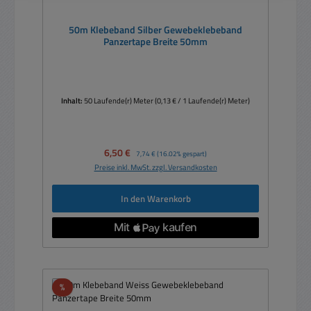
50m Klebeband Silber Gewebeklebeband
Panzertape Breite 50mm
Inhalt:
50 Laufende(r) Meter
(0,13 € / 1 Laufende(r) Meter)
Verkaufspreis:
6,50 €
Regulärer Preis:
7,74 €
(16.02% gespart)
Preise inkl. MwSt. zzgl. Versandkosten
In den Warenkorb
Rabatt
%