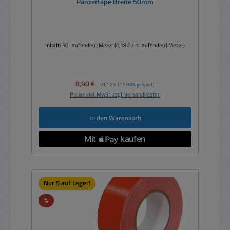
Panzertape Breite 50mm
Inhalt:
50 Laufende(r) Meter
(0,18 € / 1 Laufende(r) Meter)
Verkaufspreis:
8,90 €
Regulärer Preis:
10,12 €
(12.06% gespart)
Preise inkl. MwSt. zzgl. Versandkosten
In den Warenkorb
Nur 5 auf Lager!
Rabatt
%