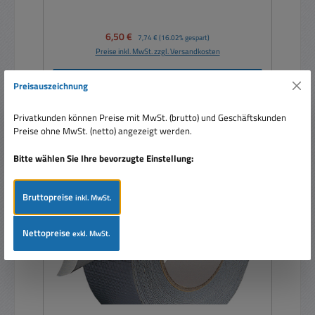
Verkaufspreis:
6,50 €
Regulärer Preis:
7,74 €
(16.02% gespart)
Preise inkl. MwSt. zzgl. Versandkosten
In den Warenkorb
Preisauszeichnung
Privatkunden können Preise mit MwSt. (brutto) und Geschäftskunden
Preise ohne MwSt. (netto) angezeigt werden.
Bitte wählen Sie Ihre bevorzugte Einstellung:
Rabatt
%
Bruttopreise
inkl. MwSt.
Nettopreise
exkl. MwSt.