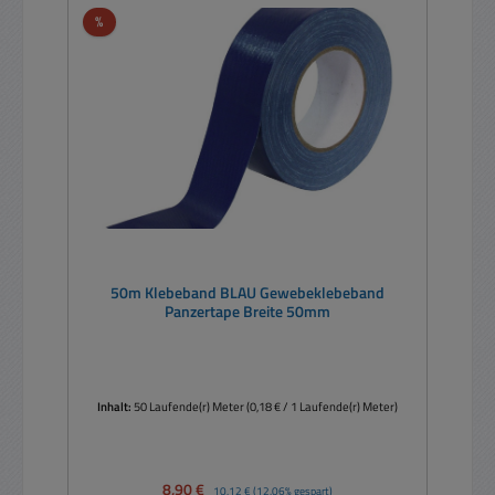
Rabatt
%
50m Klebeband BLAU Gewebeklebeband
Panzertape Breite 50mm
Inhalt:
50 Laufende(r) Meter
(0,18 € / 1 Laufende(r) Meter)
Verkaufspreis:
8,90 €
Regulärer Preis:
10,12 €
(12.06% gespart)