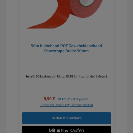
50m Klebeband ROT Gewebeklebeband
Panzertape Breite 50mm
Inhalt:
50 Laufende(r) Meter
(0,18 € / 1 Laufende(r) Meter)
Verkaufspreis:
8,90 €
Regulärer Preis:
10,12 €
(12.06% gespart)
Preise inkl. MwSt. zzgl. Versandkosten
In den Warenkorb