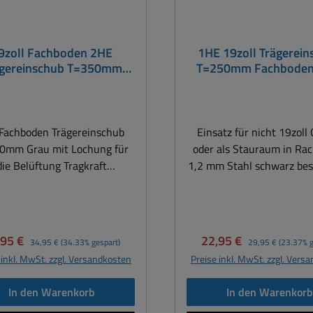
9zoll Fachboden 2HE
1HE 19zoll Trägerei
ägereinschub T=350mm
T=250mm Fachboden
u mit Lochung Tragkraft
mit Lochung Tragkraf
25Kg
Fachboden Trägereinschub
Einsatz für nicht 19zoll
0mm Grau mit Lochung für
oder als Stauraum in Rac
die Belüftung Tragkraft
1,2 mm Stahl schwarz bes
gEinsatz für nicht 19zoll
Bauform wir U nach h
 oder als Stauraum in Racks
abfallend 1HE = Höheneinheiten
rbe
ca. 45mm Tragkraft 
uform wir U nach hinten
Geeignet zum sicheren Ei
kaufspreis:
Regulärer Preis:
Verkaufspreis:
Regulärer Preis:
,95 €
22,95 €
34,95 €
(34.33% gespart)
29,95 €
(23.37% g
heneinheiten ca.
EDV-Hardware, Verstärker
 inkl. MwSt. zzgl. Versandkosten
Preise inkl. MwSt. zzgl. Vers
um sicheren
Decks, CD-Playern, Tune
nbau von EDV-Hardware,
Player als Kabelfach usw. Abm.: B:
In den Warenkorb
In den Warenkor
erarekorder, Router, NAS,
482mm Lade selber 