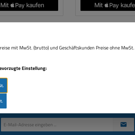
 Player usw. als Kabelfach
Bautiefe: 250mm Gewic
2,0kg Farbe: Grau
 Bautiefe: 350mm Gewicht
ca. 2,1kg Farbe: Grau
eise mit MwSt. (brutto) und Geschäftskunden Preise ohne MwSt. 
bevorzugte Einstellung:
t.
Newsletter
t.
heinenden Newsletter und Sie werden stets unter den Ersten sei
E-
Mail-
Adresse