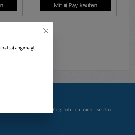
ht ca.
493mm
(netto) angezeigt
n, über neue Produkte und Angebote informiert werden.