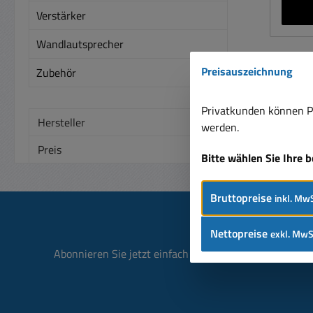
USV,
Verstärker
usw. Abm.: B: 482mm Lade selber
440mm
Wandlautsprecher
Preisauszeichnung
Zubehör
Privatkunden können Pr
Hersteller
werden.
Preis
Bitte wählen Sie Ihre 
Bruttopreise
inkl. MwS
Nettopreise
exkl. MwS
Abonnieren Sie jetzt einfach unseren regelmäßig ersc