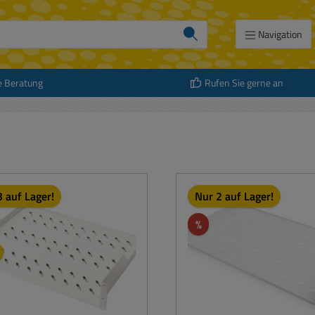
Navigation
e Beratung
Rufen Sie gerne an
 auf Lager!
Nur 2 auf Lager!
att
Rabatt
%