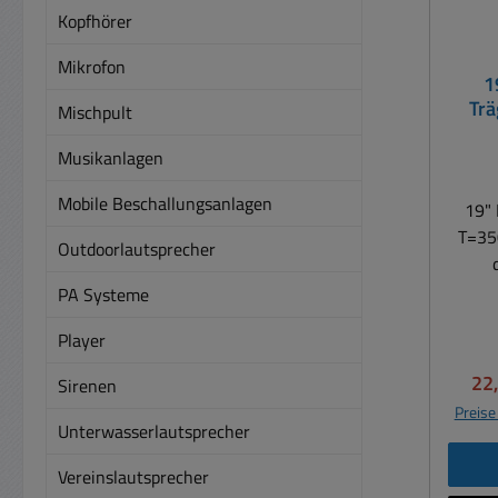
Kopfhörer
Mikrofon
1
Tr
Mischpult
Gra
Musikanlagen
Mobile Beschallungsanlagen
19" 
T=35
Outdoorlautsprecher
25K
PA Systeme
Geräte
Player
usw. 1,5mm Stahl Graue Fa
Ba
Ver
22
Sirenen
abfallend 2 Hö
Preise
88mm Geeignet z
Unterwasserlautsprecher
Ei
Vereinslautsprecher
Kam