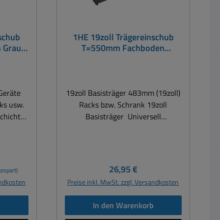
nschub
1HE 19zoll Trägereinschub
 Grau
T=550mm Fachboden
t 15Kg
Basisträger offen Schwarz
 Geräte
19zoll Basisträger 483mm (19zoll)
ks usw.
Racks bzw. Schrank 19zoll
chichtet
Basisträger Universell
inten
verwendbar für Racks und oder für
19zoll Standschränke bzw.
15Kg
Wandverteiler usw. Farbe: Schwarz
nbau von
Fachbodenbreite für 19zoll Racks
Regulärer Preis:
26,95 €
espart)
n, Tape-
Gewicht: 3,3kg Max. Traglast: 40
andkosten
Preise inkl. MwSt. zzgl. Versandkosten
r, DVD-
kg Abmessungen: Bauhöhe:
50mm Tiefe des Fachbodens:
b
In den Warenkorb
435mm
550mm Breite des Einschubs: