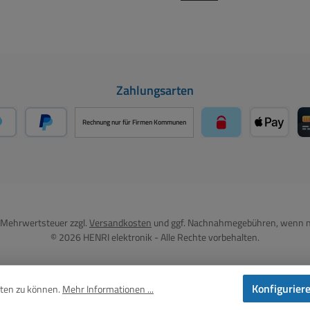
Zahlungsarten
Rechnung nur für Firmen Kommunen
PayPal
Später Bezahlen über PayPal
paysafecard über 
Apple Pa
l. Mehrwertsteuer zzgl.
Versandkosten
und ggf. Nachnahmegebühren, wenn n
© 2026 HENRI elektronik - Alle Rechte vorbehalten.
Konfigurier
eten zu können.
Mehr Informationen ...