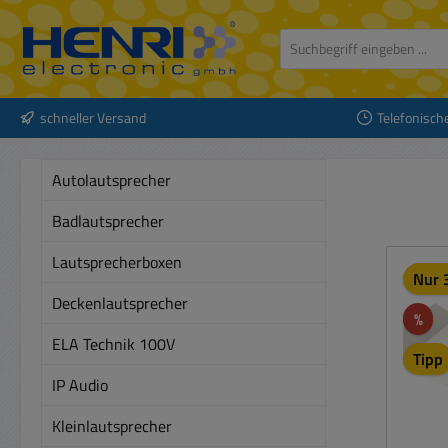
 Hauptinhalt springen
Zur Suche springen
Zur Hauptnavigation springen
schneller Versand
Telefonisch
Autolautsprecher
Badlautsprecher
Lautsprecherboxen
Nur 3
Deckenlautsprecher
Rab
%
ELA Technik 100V
Tipp
IP Audio
Kleinlautsprecher