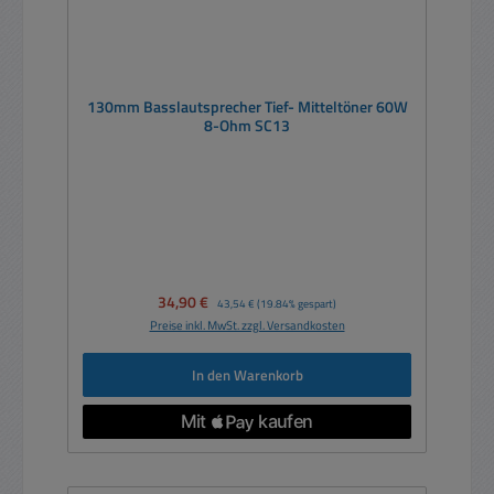
130mm Basslautsprecher Tief- Mitteltöner 60W
8-Ohm SC13
Verkaufspreis:
34,90 €
Regulärer Preis:
43,54 €
(19.84% gespart)
Preise inkl. MwSt. zzgl. Versandkosten
In den Warenkorb