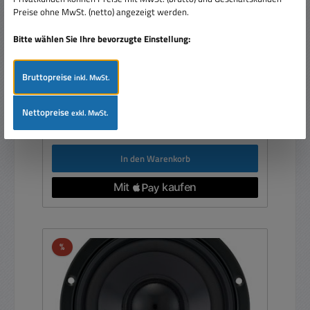
Mitteltöner W130S
Preise ohne MwSt. (netto) angezeigt werden.
Bitte wählen Sie Ihre bevorzugte Einstellung:
Bruttopreise
inkl. MwSt.
Verkaufspreis:
Nettopreise
36,90 €
Regulärer Preis:
exkl. MwSt.
46,64 €
(20.88% gespart)
Preise inkl. MwSt. zzgl. Versandkosten
In den Warenkorb
Rabatt
%