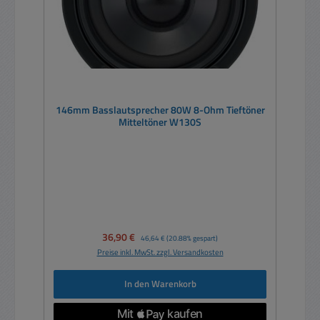
146mm Basslautsprecher 80W 8-Ohm Tieftöner
Mitteltöner W130S
Verkaufspreis:
36,90 €
Regulärer Preis:
46,64 €
(20.88% gespart)
Preise inkl. MwSt. zzgl. Versandkosten
In den Warenkorb