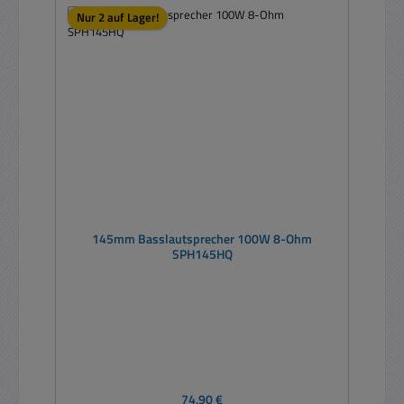
Nur 2 auf Lager!
145mm Basslautsprecher 100W 8-Ohm
SPH145HQ
Regulärer Preis:
74,90 €