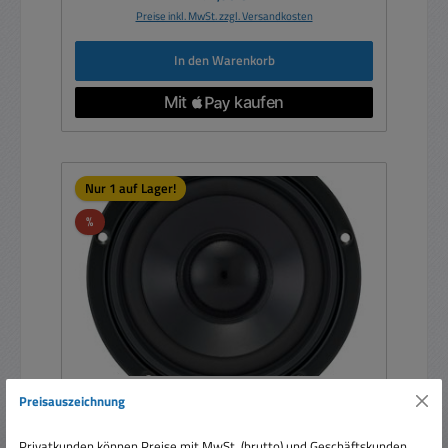
Preise inkl. MwSt. zzgl. Versandkosten
In den Warenkorb
Nur 1 auf Lager!
Rabatt
%
Preisauszeichnung
146mm Basslautsprecher 80W 4-Ohm Tieftöner
Privatkunden können Preise mit MwSt. (brutto) und Geschäftskunden