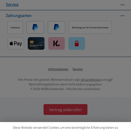
Service
Zahlungsarten
Vorkasse
Rechnung nur für Firmen Kommunen
PayPal
Später Bezahlen über PayPal
Apple Pay über Mollie Zahlungssystem
Kreditkarte über Mollie Zahlungssystem
Klarna über Mollie Zahlungssystem
paysafecard über Mollie Zahlun
Informationen
Service
Alle Preise inkl. gesetzl. Mehrwertsteuer zzgl.
Versandkosten
und ggf.
Nachnahmegebühren, wenn nicht anders angegeben.
© 2026 HENRI elektronik - Alle Rechte vorbehalten.
Vertrag widerrufen
Diese Website verwendet Cookies, um eine bestmögliche Erfahrung bieten zu