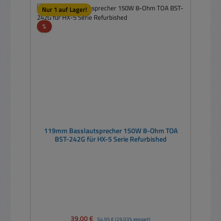
Nur 1 auf Lager!
Rabatt
%
119mm Basslautsprecher 150W 8-Ohm TOA
BST-242G für HX-5 Serie Refurbished
Verkaufspreis:
39,00 €
Regulärer Preis:
54,95 €
(29.03% gespart)