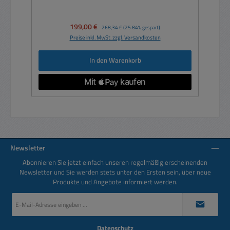
Verkaufspreis:
199,00 €
Regulärer Preis:
268,34 €
(25.84% gespart)
Preise inkl. MwSt. zzgl. Versandkosten
In den Warenkorb
Newsletter
Abonnieren Sie jetzt einfach unseren regelmäßig erscheinenden
Newsletter und Sie werden stets unter den Ersten sein, über neue
Produkte und Angebote informiert werden.
E-
Mail-
Adresse
*
Datenschutz