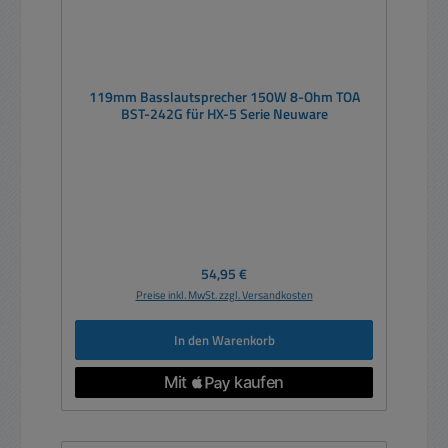
119mm Basslautsprecher 150W 8-Ohm TOA
BST-242G für HX-5 Serie Neuware
Regulärer Preis:
54,95 €
Preise inkl. MwSt. zzgl. Versandkosten
In den Warenkorb