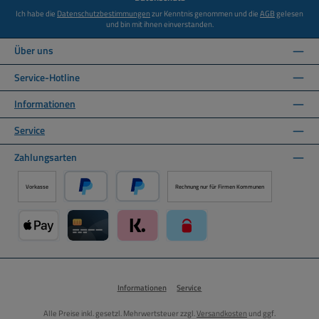
Ich habe die
Datenschutzbestimmungen
zur Kenntnis genommen und die
AGB
gelesen
und bin mit ihnen einverstanden.
Über uns
Service-Hotline
Informationen
Service
Zahlungsarten
Vorkasse
Rechnung nur für Firmen Kommunen
PayPal
Später Bezahlen über PayPal
Apple Pay über Mollie Zahlungssystem
Kreditkarte über Mollie Zahlungssystem
Klarna über Mollie Zahlungssystem
paysafecard über Mollie Zahlun
Informationen
Service
Alle Preise inkl. gesetzl. Mehrwertsteuer zzgl.
Versandkosten
und ggf.