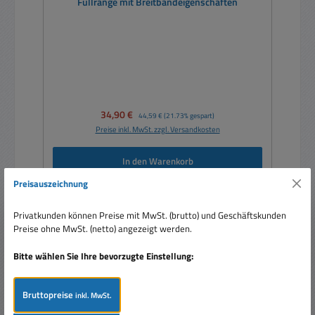
Fullrange mit Breitbandeigenschaften
Verkaufspreis:
34,90 €
Regulärer Preis:
44,59 €
(21.73% gespart)
Preise inkl. MwSt. zzgl. Versandkosten
In den Warenkorb
Preisauszeichnung
Privatkunden können Preise mit MwSt. (brutto) und Geschäftskunden
Preise ohne MwSt. (netto) angezeigt werden.
Rabatt
%
Bitte wählen Sie Ihre bevorzugte Einstellung:
Bruttopreise
inkl. MwSt.