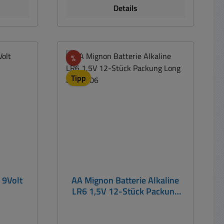
Details
bendem
 für
uhren,
en und
Rabatt
%
rnative
Tipp
Block,
MN1604,
, 6LF22,
R22,
, 006P,
4, 4022,
 U9VL-J-
 9Volt
AA Mignon Batterie Alkaline
LR6 1,5V 12-Stück Packung
Long Life 4906