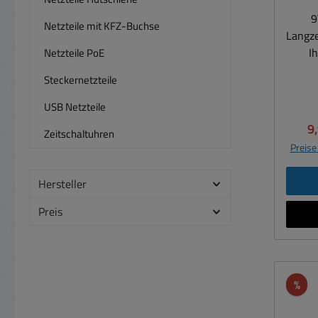
9
Netzteile mit KFZ-Buchse
Langze
I
Netzteile PoE
Rauch
Steckernetzteile
Univ
andere
USB Netzteile
Funk-
Ve
9
Zeitschaltuhren
U
Preise
Telek
Hersteller
Infusi
Lithi
Preis
Bloc
o
Bat
Batte
Rab
%
Umwelt Lithium 9V Blo
Kapa