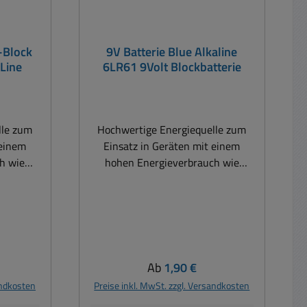
E-Block
9V Batterie Blue Alkaline
Line
6LR61 9Volt Blockbatterie
lle zum
Hochwertige Energiequelle zum
 einem
Einsatz in Geräten mit einem
h wie
hohen Energieverbrauch wie
ngen,
Kameras, Fernbedienungen,
te,
Spielzeug, Audiogeräte,
Messgeräte etc. hohe
Leistungsfähigkeit extrem hitze-
und kältebeständig lange
Lebensdauer Lagerfähig bis zu 7
is:
Regulärer Preis:
Ab
1,90 €
Jahren Technologie Alkali Bauform
andkosten
Preise inkl. MwSt. zzgl. Versandkosten
annung
9V Block Spannung 9Volt