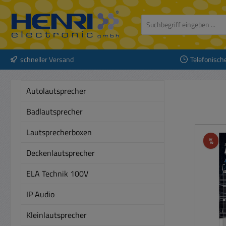
 Hauptinhalt springen
Zur Suche springen
Zur Hauptnavigation springen
schneller Versand
Telefonisch
Autolautsprecher
Badlautsprecher
Lautsprecherboxen
Rab
%
Deckenlautsprecher
ELA Technik 100V
IP Audio
Kleinlautsprecher