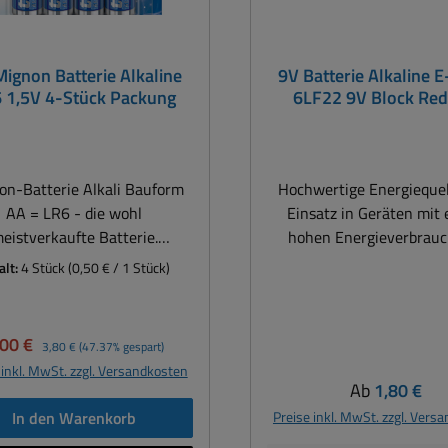
ignon Batterie Alkaline
9V Batterie Alkaline 
LR6 1,5V 4-Stück Packung
6LF22 9V Block Red
on-Batterie Alkali Bauform
Hochwertige Energieque
AA = LR6 - die wohl
Einsatz in Geräten mit
eistverkaufte Batterie.
hohen Energieverbrauc
wertige Energiequelle zum
Kameras, Fernbedienu
alt:
4 Stück
(0,50 € / 1 Stück)
satz in Geräten mit einem
Spielzeug, Audiogerä
en Energieverbrauch wie
Messgeräte etc. hohe
meras,Fernbedienungen,
Leistungsfähigkeit extrem hitze-
rkaufspreis:
Regulärer Preis:
,00 €
3,80 €
(47.37% gespart)
henlampen, LED-Leuchten,
und kältebeständig lange
 inkl. MwSt. zzgl. Versandkosten
eug, Audiogeräte etc. hohe
Lebensdauer Lagerfähig bis zu 5
Regulärer Pre
Ab
1,80 €
ungsfähigkeit extrem hitze-
Jahren Technologie Alkali Bauform
In den Warenkorb
Preise inkl. MwSt. zzgl. Vers
nd kältebeständig lange
9V Block ( E-Block ) Sp