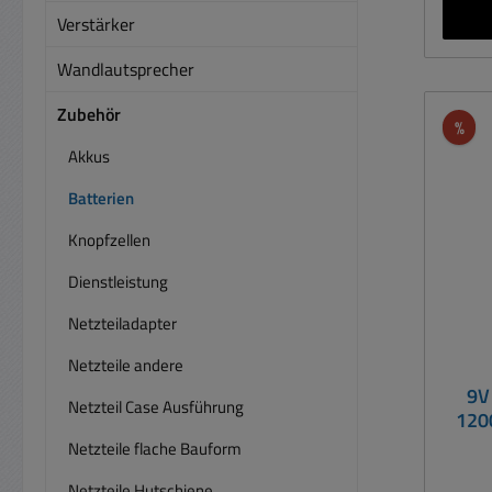
Lebe
Verstärker
Jahren T
Mignon (AA)
Wandlautsprecher
5,5mm Durchm
Zubehör
Rab
%
Artik
Akkus
HR6,
L
Batterien
M, MN
Knopfzellen
U752
Dienstleistung
Netzteiladapter
Netzteile andere
9V
Netzteil Case Ausführung
1200
Netzteile flache Bauform
Netzteile Hutschiene