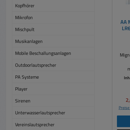
Kopfhörer
Mikrofon
AA M
Mischpult
Musikanlagen
Mobile Beschallungsanlagen
Mign
Outdoorlautsprecher
m
Hoch
PA Systeme
Inh
Ein
Player
hoh
Ka
Ve
2
Sirenen
Tasc
Preise
Spielz
Unterwasserlautsprecher
Leist
Vereinslautsprecher
u