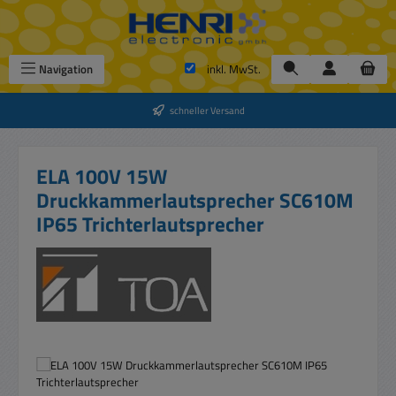
Zum Hauptinhalt springen
Navigation
inkl. MwSt.
schneller Versand
ELA 100V 15W
Druckkammerlautsprecher SC610M
IP65 Trichterlautsprecher
Bildergalerie überspringen