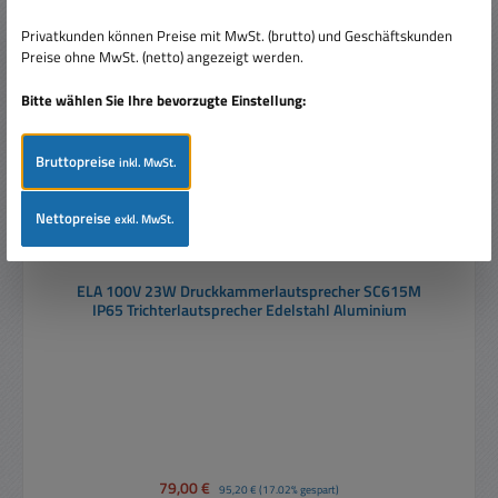
Rabatt
%
Privatkunden können Preise mit MwSt. (brutto) und Geschäftskunden
Preise ohne MwSt. (netto) angezeigt werden.
Bitte wählen Sie Ihre bevorzugte Einstellung:
Bruttopreise
inkl. MwSt.
Nettopreise
exkl. MwSt.
ELA 100V 23W Druckkammerlautsprecher SC615M
IP65 Trichterlautsprecher Edelstahl Aluminium
Verkaufspreis:
79,00 €
Regulärer Preis:
95,20 €
(17.02% gespart)