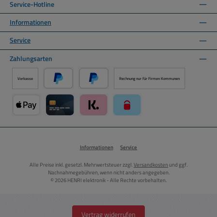
Service-Hotline
Informationen
Service
Zahlungsarten
Vorkasse
Rechnung nur für Firmen Kommunen
PayPal
Später Bezahlen über PayPal
Apple Pay über Mollie Zahlungssystem
Kreditkarte über Mollie Zahlungssystem
Klarna über Mollie Zahlungssystem
paysafecard über Mollie Zahlun
Informationen
Service
Alle Preise inkl. gesetzl. Mehrwertsteuer zzgl.
Versandkosten
und ggf.
Nachnahmegebühren, wenn nicht anders angegeben.
© 2026 HENRI elektronik - Alle Rechte vorbehalten.
Vertrag widerrufen