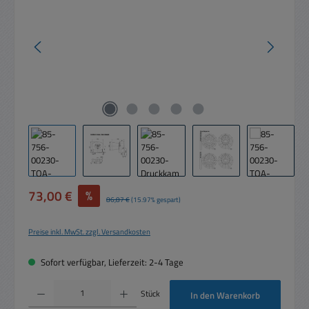
Verkaufspreis:
73,00 €
%
Regulärer Preis:
86,87 €
(15.97% gespart)
Preise inkl. MwSt. zzgl. Versandkosten
Sofort verfügbar, Lieferzeit: 2-4 Tage
Produkt Anzahl: Gib den gewünschten Wert ein oder benutze die Schaltflächen um die 
Stück
In den Warenkorb