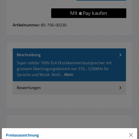
Artikelnummer:
85-756-00230
Beschreibung
Super solider 100V ELA Druckkammerlautsprecher mit
grossem Übertragungsbereich von 315...12500Hz für
Sprache und Musik. Wett…
Mehr
Bewertungen
Produktgalerie überspringen
Ähnliche Artikel
Preisauszeichnung