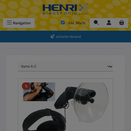
Zum Hauptinhalt springen
Navigation
inkl. MwSt.
schneller Versand
Rabatt
%