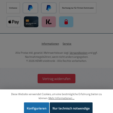
Vorkasse
Rechnung nur für Firmen Kommunen
PayPal
Später Bezahlen über PayPal
Apple Pay über Mollie Zahlungssystem
Kreditkarte über Mollie Zahlungssystem
Klarna über Mollie Zahlungssystem
paysafecard über Mollie Zahlun
Informationen
Service
Alle Preise inkl. gesetzl. Mehrwertsteuer zzgl.
Versandkosten
und ggf.
Nachnahmegebühren, wenn nicht anders angegeben.
© 2026 HENRI elektronik - Alle Rechte vorbehalten.
Vertrag widerrufen
Diese Website verwendet Cookies, um eine bestmögliche Erfahrung bieten zu
können.
Mehr Informationen ...
Konfigurieren
Nur technisch notwendige