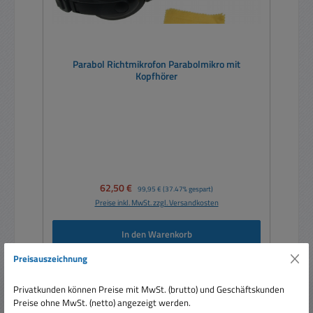
Parabol Richtmikrofon Parabolmikro mit
Kopfhörer
Verkaufspreis:
62,50 €
Regulärer Preis:
99,95 €
(37.47% gespart)
Preise inkl. MwSt. zzgl. Versandkosten
In den Warenkorb
Preisauszeichnung
Privatkunden können Preise mit MwSt. (brutto) und Geschäftskunden
Preise ohne MwSt. (netto) angezeigt werden.