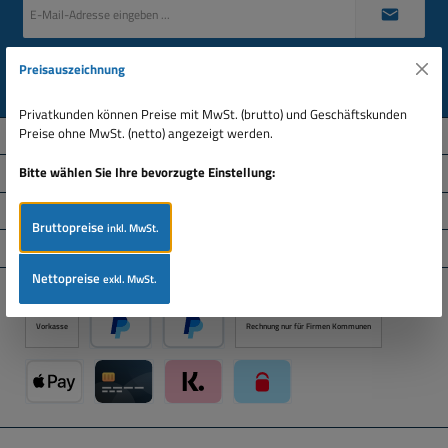
E-
Mail-
Adresse
*
Datenschutz
Preisauszeichnung
Ich habe die
Datenschutzbestimmungen
zur Kenntnis genommen und die
AGB
gelesen
und bin mit ihnen einverstanden.
Privatkunden können Preise mit MwSt. (brutto) und Geschäftskunden
Preise ohne MwSt. (netto) angezeigt werden.
Über uns
Bitte wählen Sie Ihre bevorzugte Einstellung:
Service-Hotline
Informationen
Bruttopreise
inkl. MwSt.
Service
Nettopreise
exkl. MwSt.
Zahlungsarten
Vorkasse
Rechnung nur für Firmen Kommunen
PayPal
Später Bezahlen über PayPal
Apple Pay über Mollie Zahlungssystem
Kreditkarte über Mollie Zahlungssystem
Klarna über Mollie Zahlungssystem
paysafecard über Mollie Zahlun