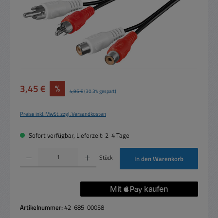
Verkaufspreis:
3,45 €
%
Regulärer Preis:
4,95 €
(30.3% gespart)
Preise inkl. MwSt. zzgl. Versandkosten
Sofort verfügbar, Lieferzeit: 2-4 Tage
Produkt Anzahl: Gib den gewünschten Wert ein oder benutze die Schaltflächen um die 
Stück
In den Warenkorb
Artikelnummer:
42-685-00058