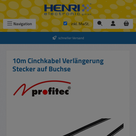
Zum Hauptinhalt springen
Navigation
inkl. MwSt.
schneller Versand
10m Cinchkabel Verlängerung
Stecker auf Buchse
Bildergalerie überspringen