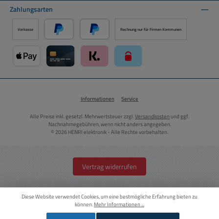
Zahlungsarten
Vorkasse
Rechnung nur für Firmen Kommunen
PayPal
Später Bezahlen über PayPal
Apple Pay über Mollie Zahlungssystem
Kreditkarte über Mollie Zahlungssystem
Klarna über Mollie Zahlungssystem
paysafecard über Mollie Zahlun
Informationen
Service
Alle Preise inkl. gesetzl. Mehrwertsteuer zzgl.
Versandkosten
und ggf.
Nachnahmegebühren, wenn nicht anders angegeben.
© 2026 HENRI elektronik - Alle Rechte vorbehalten.
Vertrag widerrufen
Diese Website verwendet Cookies, um eine bestmögliche Erfahrung bieten zu
können.
Mehr Informationen ...