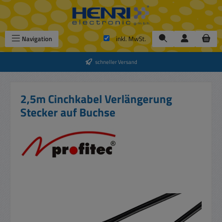
Zum Hauptinhalt springen
Navigation
inkl. MwSt.
schneller Versand
2,5m Cinchkabel Verlängerung
Stecker auf Buchse
Bildergalerie überspringen