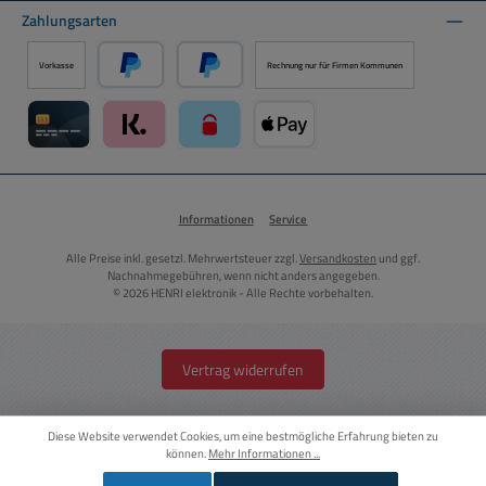
Zahlungsarten
Vorkasse
Rechnung nur für Firmen Kommunen
PayPal
Später Bezahlen über PayPal
Kreditkarte über Mollie Zahlungssystem
Klarna über Mollie Zahlungssystem
paysafecard über Mollie Zahlungssystem
Apple Pay über Mollie Zahlungs
Informationen
Service
Alle Preise inkl. gesetzl. Mehrwertsteuer zzgl.
Versandkosten
und ggf.
Nachnahmegebühren, wenn nicht anders angegeben.
© 2026 HENRI elektronik - Alle Rechte vorbehalten.
Vertrag widerrufen
Diese Website verwendet Cookies, um eine bestmögliche Erfahrung bieten zu
können.
Mehr Informationen ...