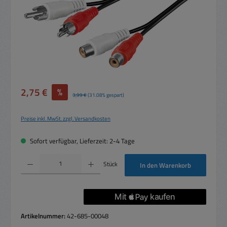
Verkaufspreis:
2,75 €
%
Regulärer Preis:
3,99 €
(31.08% gespart)
Preise inkl. MwSt. zzgl. Versandkosten
Sofort verfügbar, Lieferzeit: 2-4 Tage
Produkt Anzahl: Gib den gewünschten Wert ein oder benutze die Schaltflächen um die 
Stück
In den Warenkorb
Artikelnummer:
42-685-00048