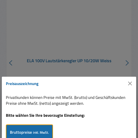
ELA 100V Lautstärkeregler UP 10/20W Weiss
Preisauszeichnung
Privatkunden können Preise mit MwSt. (brutto) und Geschäftskunden
Preise ohne MwSt. (netto) angezeigt werden.
Regulärer Preis:
34,20 €
Bitte wählen Sie Ihre bevorzugte Einstellung:
Preise inkl. MwSt. zzgl. Versandkosten
Bruttopreise
inkl. MwSt.
In den Warenkorb