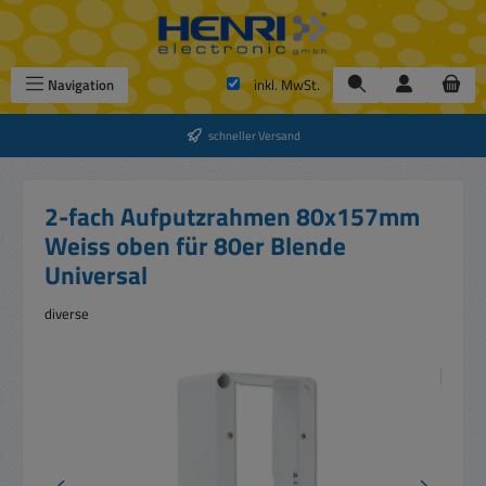
Zum Hauptinhalt springen
Navigation
inkl. MwSt.
schneller Versand
2-fach Aufputzrahmen 80x157mm
Weiss oben für 80er Blende
Universal
diverse
Bildergalerie überspringen