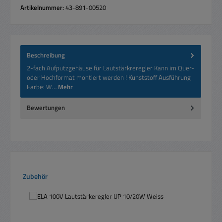
Artikelnummer:
43-891-00520
Beschreibung
2-fach Aufputzgehäuse für Lautstärkreregler Kann im Quer-
oder Hochformat montiert werden ! Kunststoff Ausführung
Farbe: W…
Mehr
Bewertungen
Produktgalerie überspringen
Zubehör