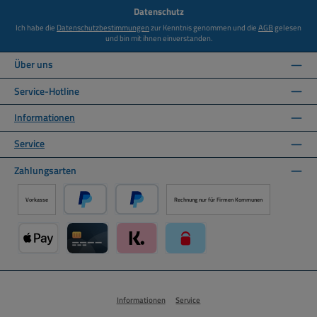
*
Datenschutz
Ich habe die
Datenschutzbestimmungen
zur Kenntnis genommen und die
AGB
gelesen
und bin mit ihnen einverstanden.
Über uns
Service-Hotline
Informationen
Service
Zahlungsarten
Vorkasse
Rechnung nur für Firmen Kommunen
PayPal
Später Bezahlen über PayPal
Apple Pay über Mollie Zahlungssystem
Kreditkarte über Mollie Zahlungssystem
Klarna über Mollie Zahlungssystem
paysafecard über Mollie Zahlun
Informationen
Service