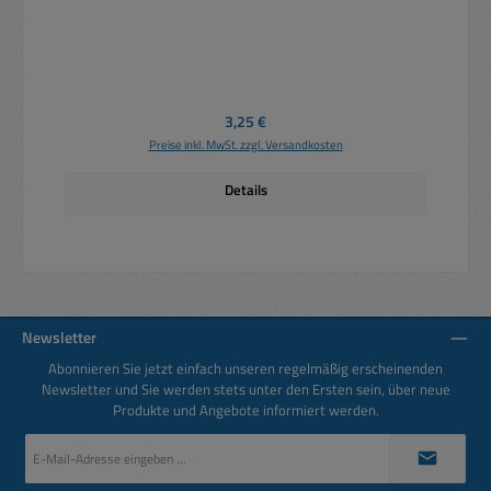
Regulärer Preis:
3,25 €
Preise inkl. MwSt. zzgl. Versandkosten
Details
Newsletter
Abonnieren Sie jetzt einfach unseren regelmäßig erscheinenden
Newsletter und Sie werden stets unter den Ersten sein, über neue
Produkte und Angebote informiert werden.
E-
Mail-
Adresse