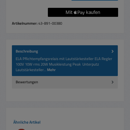
Artikelnummer:
43-891-00380
Beschreibung
ELA Pflichtempfangsrelais mit Lautstärkesteller ELA Regler
100V 10W rms 20W Musikleistung Peak Unterputz
Lautstärkesteller…
Mehr
Bewertungen
Produktgalerie überspringen
Ähnliche Artikel