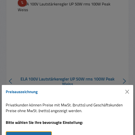
Rabatt
%
ELA 100V Lautstärkeregler UP 50W rms 100W Peak
Weiss
Preisauszeichnung
Privatkunden können Preise mit MwSt. (brutto) und Geschäftskunden
Preise ohne MwSt. (netto) angezeigt werden.
Bitte wählen Sie Ihre bevorzugte Einstellung:
Verkaufspreis:
41,95 €
Regulärer Preis:
54,95 €
(23.66% gespart)