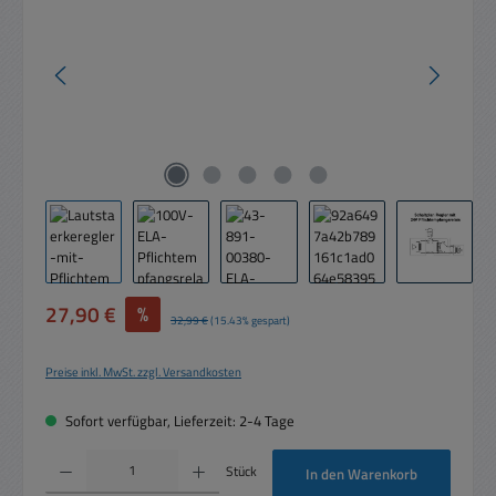
Verkaufspreis:
27,90 €
%
Regulärer Preis:
32,99 €
(15.43% gespart)
Preise inkl. MwSt. zzgl. Versandkosten
Sofort verfügbar, Lieferzeit: 2-4 Tage
Produkt Anzahl: Gib den gewünschten Wert ein oder benutze die Schaltflächen um die 
Stück
In den Warenkorb