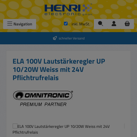
Zum Hauptinhalt springen
Navigation
inkl. MwSt.
schneller Versand
ELA 100V Lautstärkeregler UP
10/20W Weiss mit 24V
Pflichtrufrelais
Bildergalerie überspringen