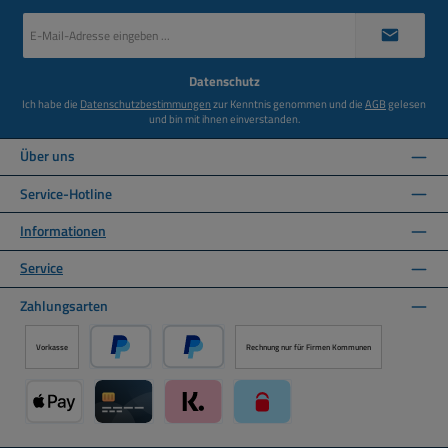
E-
Mail-
Adresse
*
Datenschutz
Ich habe die
Datenschutzbestimmungen
zur Kenntnis genommen und die
AGB
gelesen
und bin mit ihnen einverstanden.
Über uns
Service-Hotline
Informationen
Service
Zahlungsarten
Vorkasse
Rechnung nur für Firmen Kommunen
PayPal
Später Bezahlen über PayPal
Apple Pay über Mollie Zahlungssystem
Kreditkarte über Mollie Zahlungssystem
Klarna über Mollie Zahlungssystem
paysafecard über Mollie Zahlun