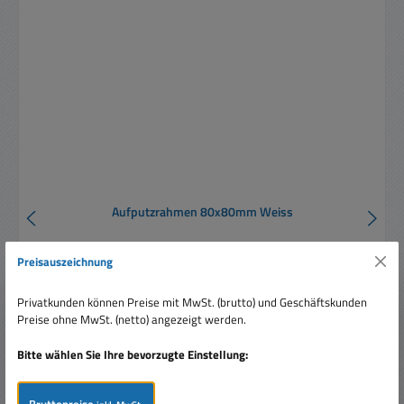
Aufputzrahmen 80x80mm Weiss
Preisauszeichnung
Privatkunden können Preise mit MwSt. (brutto) und Geschäftskunden
Preise ohne MwSt. (netto) angezeigt werden.
Bitte wählen Sie Ihre bevorzugte Einstellung:
Verkaufspreis:
9,95 €
Regulärer Preis:
13,95 €
(28.67% gespart)
Preise inkl. MwSt. zzgl. Versandkosten
Bruttopreise