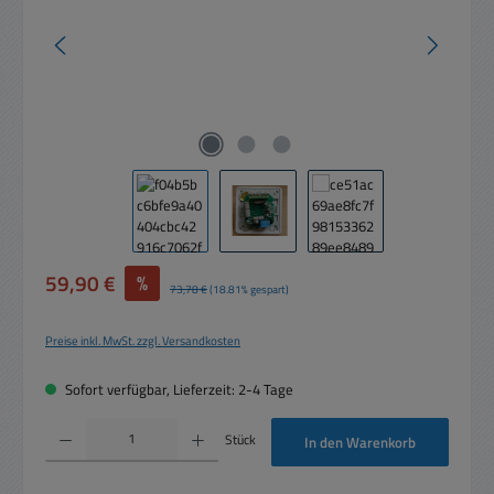
Verkaufspreis:
59,90 €
%
Regulärer Preis:
73,78 €
(18.81% gespart)
Preise inkl. MwSt. zzgl. Versandkosten
Sofort verfügbar, Lieferzeit: 2-4 Tage
Produkt Anzahl: Gib den gewünschten Wert ein oder benutze die Schaltflächen um die 
Stück
In den Warenkorb