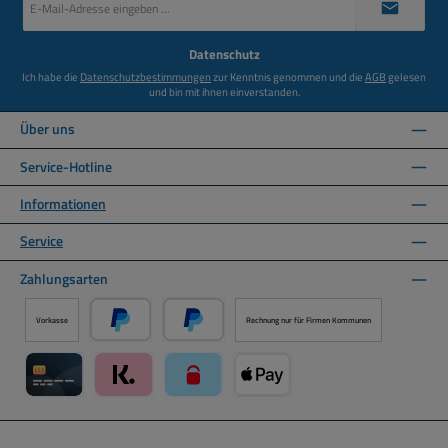
Mail-
Adresse
*
Datenschutz
Ich habe die
Datenschutzbestimmungen
zur Kenntnis genommen und die
AGB
gelesen
und bin mit ihnen einverstanden.
Über uns
Service-Hotline
Informationen
Service
Zahlungsarten
Vorkasse
Rechnung nur für Firmen Kommunen
PayPal
Später Bezahlen über PayPal
Kreditkarte über Mollie Zahlungssystem
Klarna über Mollie Zahlungssystem
paysafecard über Mollie Zahlungssystem
Apple Pay über Mollie Zahlungs