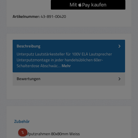
Artikelnummer:
43-891-00420
Beschreibung
Unterputz Lautstärkesteller für 100V ELA Lautsprecher
Unterputzmontage in jeder handelsüblichen 60er-
Schalterdose Abschwäc…
Mehr
Bewertungen
Produktgalerie überspringen
Zubehör
Rabatt
%