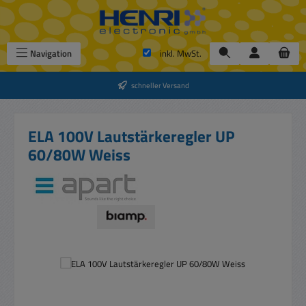
Zum Hauptinhalt springen
Navigation
inkl. MwSt.
schneller Versand
ELA 100V Lautstärkeregler UP
60/80W Weiss
Bildergalerie überspringen