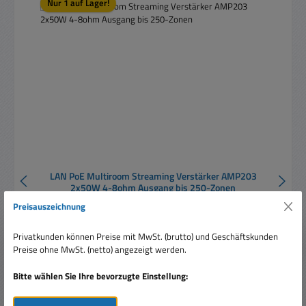
Nur 1 auf Lager!
LAN PoE Multiroom Streaming Verstärker AMP203
2x50W 4-8ohm Ausgang bis 250-Zonen
Preisauszeichnung
Privatkunden können Preise mit MwSt. (brutto) und Geschäftskunden
Preise ohne MwSt. (netto) angezeigt werden.
Bitte wählen Sie Ihre bevorzugte Einstellung:
Regulärer Preis:
Ab
624,95 €