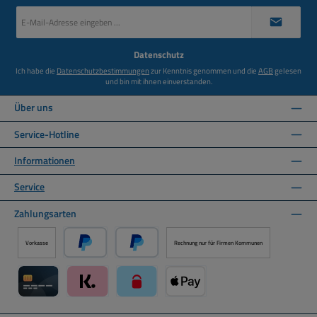
E-
Mail-
Adresse
*
Datenschutz
Ich habe die
Datenschutzbestimmungen
zur Kenntnis genommen und die
AGB
gelesen
und bin mit ihnen einverstanden.
Über uns
Service-Hotline
Informationen
Service
Zahlungsarten
Vorkasse
Rechnung nur für Firmen Kommunen
PayPal
Später Bezahlen über PayPal
Kreditkarte über Mollie Zahlungssystem
Klarna über Mollie Zahlungssystem
paysafecard über Mollie Zahlungssystem
Apple Pay über Mollie Zahlungs