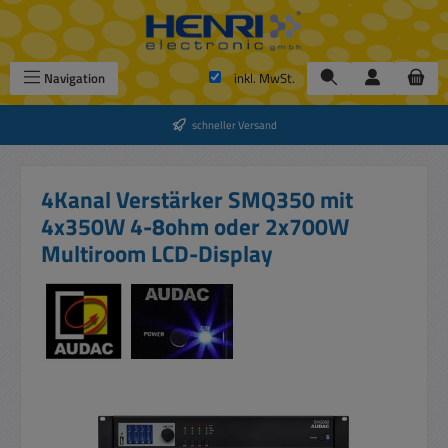
Zum Hauptinhalt springen
Navigation
inkl. MwSt.
schneller Versand
4Kanal Verstärker SMQ350 mit
4x350W 4-8ohm oder 2x700W
Multiroom LCD-Display
Bildergalerie überspringen