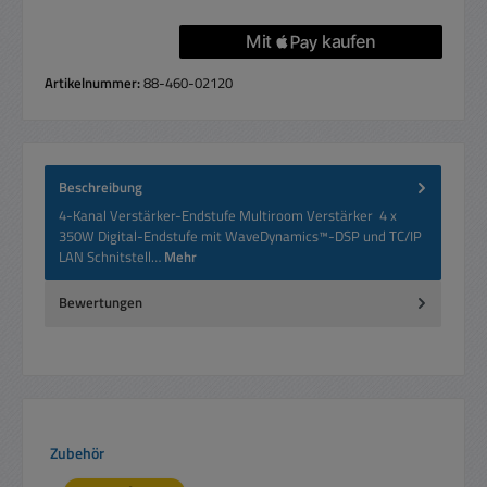
Artikelnummer:
88-460-02120
Beschreibung
4-Kanal Verstärker-Endstufe Multiroom Verstärker 4 x
350W Digital-Endstufe mit WaveDynamics™-DSP und TC/IP
LAN Schnitstell…
Mehr
Bewertungen
Produktgalerie überspringen
Zubehör