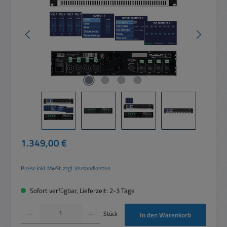
Regulärer Preis:
1.349,00 €
Preise inkl. MwSt. zzgl. Versandkosten
Sofort verfügbar, Lieferzeit: 2-3 Tage
Produkt Anzahl: Gib den gewünschten Wert ein oder benutze die Schaltflächen um die 
Stück
In den Warenkorb