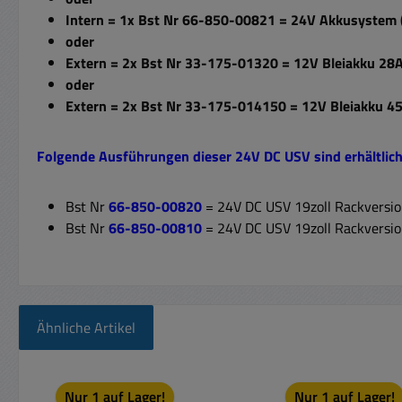
Intern = 1x Bst Nr 66-850-00821 = 24V Akkusystem 
oder
Extern = 2x Bst Nr 33-175-01320 =
12V Bleiakku 2
oder
Extern = 2x Bst Nr 33-175-014150 = 12V Bleiakku
Folgende Ausführungen dieser 24V DC USV sind erhältlich
Bst Nr
66-850-00820
= 24V DC USV 19zoll Rackversion
Bst Nr
66-850-00810
= 24V DC USV 19zoll Rackversion
Ähnliche Artikel
Produktgalerie überspringen
Nur 1 auf Lager!
Nur 1 auf Lager!