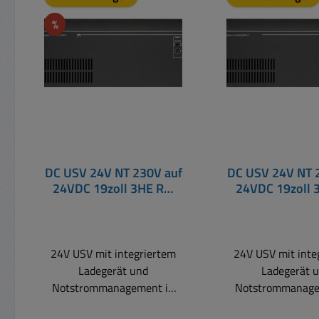
Rabatt
%
DC USV 24V NT 230V auf
DC USV 24V NT 
24VDC 19zoll 3HE RM
24VDC 19zoll 
mit Ladegerät ohne Akku
Ladegerät ohn
24V USV mit integriertem
24V USV mit inte
Ladegerät und
Ladegerät 
Notstrommanagement in
Notstrommanage
einem stabilen 19zoll
einem stabilen 