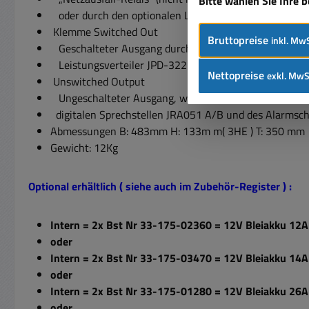
Bitte wählen Sie Ihre 
oder durch den optionalen Leistungsverteiler JPD-3
Klemme Switched Out
Bruttopreise
inkl. MwS
Geschalteter Ausgang durch welchen bei Netzausfall,
Leistungsverteiler JPD-322 A, die DC-Stromversorgung
Nettopreise
exkl. MwS
Unswitched Output
Ungeschalteter Ausgang, welcher auch im Alarmfall d
digitalen Sprechstellen JRA051 A/B und des Alarmscha
Abmessungen B: 483mm H: 133m m( 3HE ) T: 350 mm
Gewicht: 12Kg
Optional erhältlich ( siehe auch im Zubehör-Register ) :
Intern = 2x Bst Nr 33-175-02360 = 12V Bleiakku 1
oder
Intern = 2x Bst Nr 33-175-03470 = 12V Bleiakku 1
oder
Intern = 2x Bst Nr 33-175-01280 = 12V Bleiakku 
oder