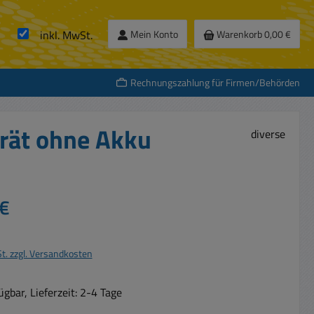
inkl. MwSt.
Mein Konto
Warenkorb
0,00 €
Rechnungszahlung für Firmen/Behörden
rät ohne Akku
diverse
s:
€
St. zzgl. Versandkosten
gbar, Lieferzeit: 2-4 Tage