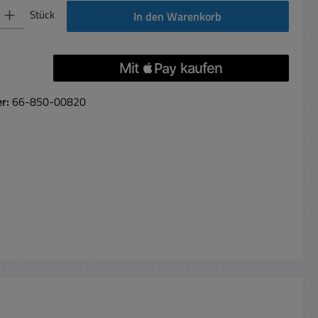
 Gib den gewünschten Wert ein oder benutze die Schaltflächen um die Anzahl 
Stück
In den Warenkorb
er:
66-850-00820