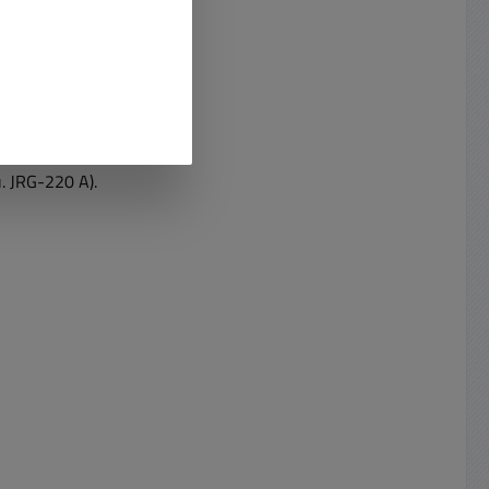
. JRG-220 A).