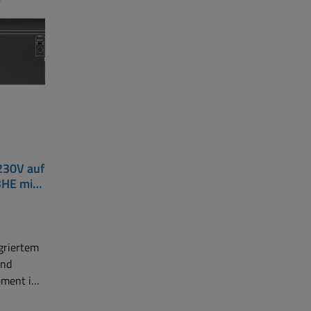
230V auf
3HE mit
e Akku
griertem
und
ment in
19zoll