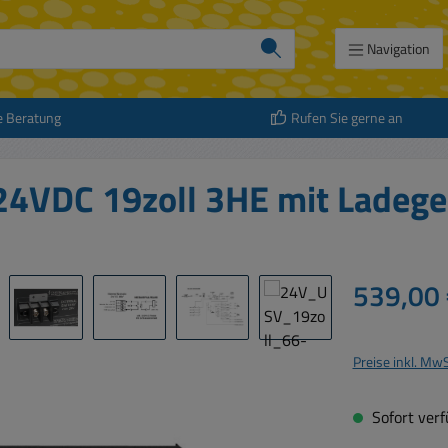
Navigation
e Beratung
Rufen Sie gerne an
24VDC 19zoll 3HE mit Ladege
Regulärer Prei
539,00 
Preise inkl. Mw
Sofort verfü