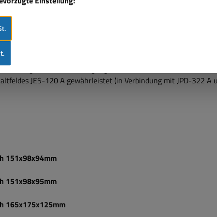
bevorzugte Einstellung:
22A
t.
 in Verbindung mit dem
 des Relaisfeldes JRG-220 A gewährleistet wird.
t.
ie ständige Notstromversorgung der
ltfeldes JES-120 A gewährleistet (in Verbindung mit JPD-322 A u
2Ah 151x98x94mm
4Ah 151x98x95mm
26Ah 165x175x125mm