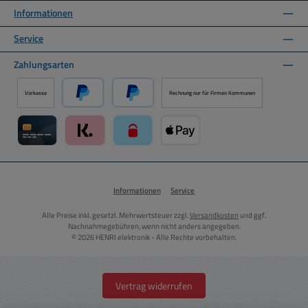
Informationen
Service
Zahlungsarten
Vorkasse
Rechnung nur für Firmen Kommunen
PayPal
Später Bezahlen über PayPal
Kreditkarte über Mollie Zahlungssystem
Klarna über Mollie Zahlungssystem
paysafecard über Mollie Zahlungssystem
Apple Pay über Mollie Zahlungs
Informationen
Service
Alle Preise inkl. gesetzl. Mehrwertsteuer zzgl.
Versandkosten
und ggf.
Nachnahmegebühren, wenn nicht anders angegeben.
© 2026 HENRI elektronik - Alle Rechte vorbehalten.
Vertrag widerrufen