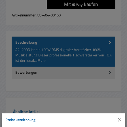
Artikelnummer:
88-404-00160
Beschreibung
A2120DD ist ein 120W RMS digitaler Verstärker 180W
Musikleistung Dieser professionelle Tischverstärker von TOA
ist der ideal…
Mehr
Bewertungen
Produktgalerie überspringen
Ähnliche Artikel
Preisauszeichnung
Nur 10 auf Lager!