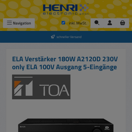
Zum Hauptinhalt springen
Navigation
inkl. MwSt.
schneller Versand
ELA Verstärker 180W A2120D 230V
only ELA 100V Ausgang 5-Eingänge
Bildergalerie überspringen