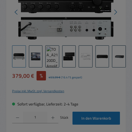
Verkaufspreis:
379,00 €
%
Regulärer Preis:
453,39 €
(16.41% gespart)
Preise inkl. MwSt. zzgl. Versandkosten
Sofort verfügbar, Lieferzeit: 2-4 Tage
Produkt Anzahl: Gib den gewünschten Wert ein oder benutze die Schaltflächen um die 
Stück
In den Warenkorb