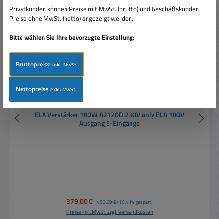
Rabatt
%
Privatkunden können Preise mit MwSt. (brutto) und Geschäftskunden
Preise ohne MwSt. (netto) angezeigt werden.
Bitte wählen Sie Ihre bevorzugte Einstellung:
Bruttopreise
inkl. MwSt.
Nettopreise
exkl. MwSt.
ELA Verstärker 180W A2120D 230V only ELA 100V
Ausgang 5-Eingänge
Verkaufspreis:
379,00 €
Regulärer Preis:
453,39 €
(16.41% gespart)
Preise inkl. MwSt. zzgl. Versandkosten