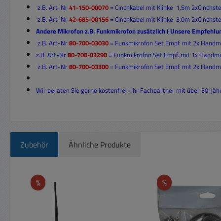
z.B. Art-Nr
41-150-00070
= Cinchkabel mit Klinke 1,5m 2xCinchst
z.B. Art-Nr
42-685-00156
= Cinchkabel mit Klinke 3,0m 2xCinchste
Andere Mikrofon z.B. Funkmikrofon zusätzlich ( Unsere Empfehlun
z.B. Art-Nr
80-700-03030
= Funkmikrofon Set Empf. mit 2x Handm
z.B. Art-Nr
80-700-03290
= Funkmikrofon Set Empf. mit 1x Handmik
z.B. Art-Nr
80-700-03300
= Funkmikrofon Set Empf. mit 2x Handmik
Wir beraten Sie gerne kostenfrei ! Ihr Fachpartner mit über 30-jä
Zubehör
Ähnliche Produkte
Produktgalerie überspringen
Rabatt
Rabatt
%
%