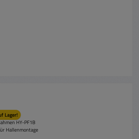
uf Lager!
t