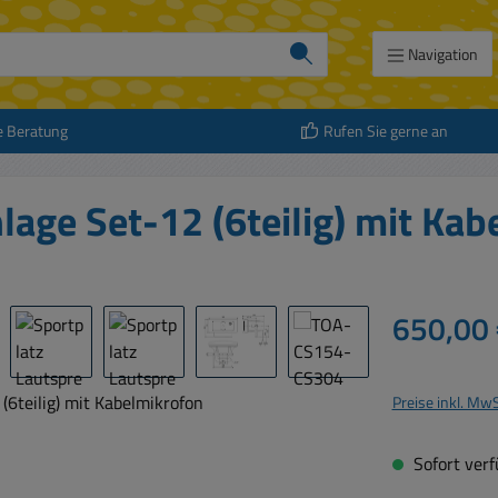
Navigation
e Beratung
Rufen Sie gerne an
lage Set-12 (6teilig) mit Ka
Regulärer Prei
650,00 
Preise inkl. Mw
Sofort verfü