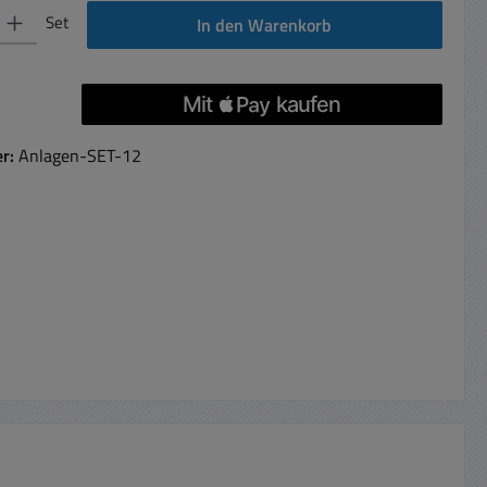
 Gib den gewünschten Wert ein oder benutze die Schaltflächen um die Anzahl 
Set
In den Warenkorb
er:
Anlagen-SET-12