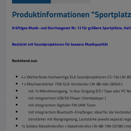
Produktinformationen "Sportplatz
Kräftiges Musik- und Durchsageset Nr: 12 für größere Sportplätze, Hall
Bestückt mit Soundprojektoren für bessere Musikqualität
Bestehend aus:
4 x Wetterfeste hochwertige ELA Soundprojektoren CS-154 ( Nr 8
1 x Mischverstärker 75W ELA-Verstärker ( Nr 88-404-00545 )
mit 1x Mikrofoneingang, 1x Aux-Eingang (CD / Tape oder PC No
mit integriertem USB/SD Player ( Kombiplayer )
mit integriertem Digitaler FM UKW Tuner
mit integriertem Bluetooth-Empfänger. Ideal für die Verbindu
Verstärker mit Klangregelung, Lautstärke jeweils separat rege
1x
Solides Metallmikrofon = Kabelmikrofon ( Nr 88-799-03780 ) mi