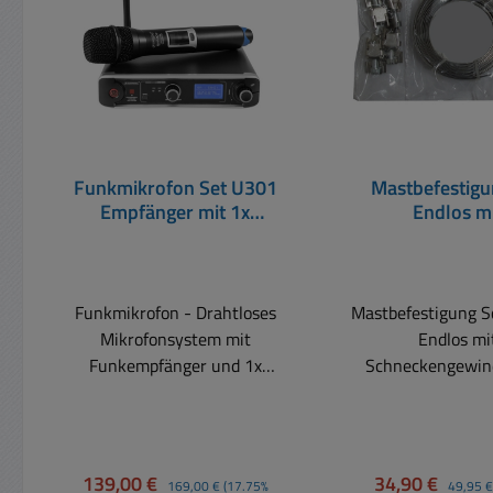
Funkmikrofon Set U301
Mastbefestig
Empfänger mit 1x
Endlos m
Funkmikro und Antenne
Schneckengewi
Schelle
Funkmikrofon - Drahtloses
Mastbefestigung S
Mikrofonsystem mit
Endlos mi
Funkempfänger und 1x
Schneckengewind
Funkmikrofon Antennen
zum selber abläng
und 19zoll Rack-
je nach Mastdur
Montagewinkel werden
ihr Masthalter b
mitgeliefert. Abgesetzte
werden kann. Un
Verkaufspreis:
Regulärer Preis:
Verkaufspreis:
Reguläre
139,00 €
34,90 €
169,00 €
(17.75%
49,95 €