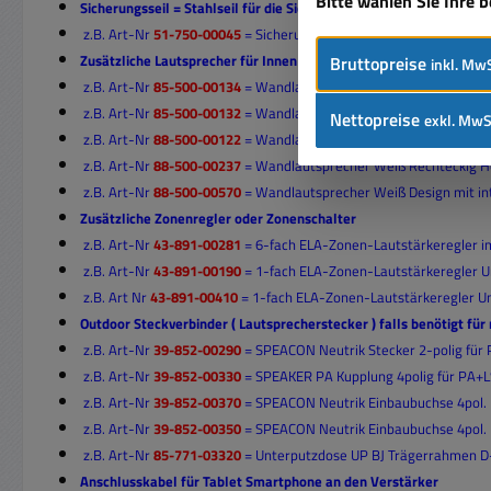
Bitte wählen Sie Ihre 
Sicherungsseil = Stahlseil für die Sicherung
von Lautsprechersyst
z.B. Art-Nr
51-750-00045
= Sicherungsseil 400mm DM:3mm bis 100
Zusätzliche Lautsprecher für Innen z.B. für Umzugskabine, Sportl
Bruttopreise
inkl. MwS
z.B. Art-Nr
85-500-00134
= Wandlautsprecher Weiß 2x20W 100V
z.B. Art-Nr
85-500-00132
=
Wandlautsprecher Schwarz 2x20W 10
Nettopreise
exkl. MwS
z.B.
Art-Nr
88-500-00122
=
Wandlautsprecher Weiß mit Bügel 2x
z.B. Art-Nr
88-500-00237
=
Wandlautsprecher Weiß Rechteckig H
z.B. Art-Nr
88-500-00570
=
Wandlautsprecher Weiß Design mit int
Zusätzliche Zonenregler oder Zonenschalter
z.B. Art-Nr
43-891-00281
= 6-fach ELA-Zonen-Lautstärkeregler 
z.B. Art-Nr
43-891-00190
=
1
-fach
ELA-Zonen-Lautstärkeregler 
z.B. Art Nr
43-891-00410
= 1
-fach
ELA-Zonen-Lautstärkeregler 
Outdoor Steckverbinder ( Lautsprecherstecker ) falls benötigt fü
z.B. Art-Nr
39-852-00290
= SPEACON Neutrik Stecker 2-polig für
z.B. Art-Nr
39-852-00330
= SPEAKER PA Kupplung 4polig für PA+L
z.B. Art-Nr
39-852-00370
= SPEACON Neutrik Einbaubuchse 4pol.
z.B. Art-Nr
39-852-00350
= SPEACON Neutrik Einbaubuchse 4pol.
z.B. Art-Nr
85-771-03320
= Unterputzdose UP BJ Trägerrahmen D-
Anschlusskabel für Tablet Smartphone an den Verstärker