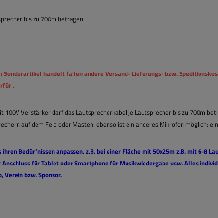
sprecher bis zu 700m betragen.
n Sonderartikel handelt fallen andere Versand- Lieferungs- bzw. Speditionskos
rfür .
it 100V Verstärker darf das Lautsprecherkabel je Lautsprecher bis zu 700m bet
prechern auf dem Feld oder Masten, ebenso ist ein anderes Mikrofon möglich; 
 ihren Bedürfnissen anpassen. z.B. bei einer Fläche mit 50x25m z.B. mit 6-8 La
 Anschluss für Tablet oder Smartphone für Musikwiedergabe usw. Alles individu
b, Verein bzw. Sponsor.