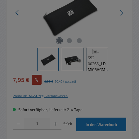
Verkaufspreis:
7,95 €
%
Regulärer Preis:
9,99 €
(20.42% gespart)
Preise inkl. MwSt. zzgl. Versandkosten
Sofort verfügbar, Lieferzeit: 2-4 Tage
Produkt Anzahl: Gib den gewünschten Wert ein oder benutze die Schaltflächen um die 
Stück
In den Warenkorb