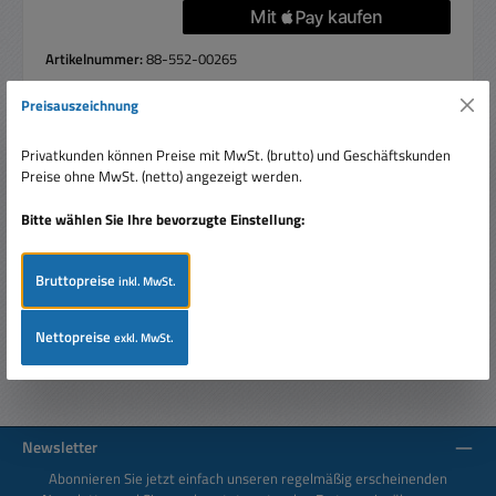
Artikelnummer:
88-552-00265
Preisauszeichnung
Privatkunden können Preise mit MwSt. (brutto) und Geschäftskunden
Beschreibung
Preise ohne MwSt. (netto) angezeigt werden.
Mikrofontasche aus Neopren mit weichem Innenfutter und
solidem Reissverschluß. Widerstandsfähige Universal
Bitte wählen Sie Ihre bevorzugte Einstellung:
Mikrofontasche/…
Mehr
Bruttopreise
inkl. MwSt.
Bewertungen
Nettopreise
exkl. MwSt.
Newsletter
Abonnieren Sie jetzt einfach unseren regelmäßig erscheinenden