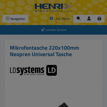
Zum Hauptinhalt springen
Navigation
inkl. MwSt.
schneller Versand
Mikrofontasche 220x100mm
Neopren Universal Tasche
Bildergalerie überspringen