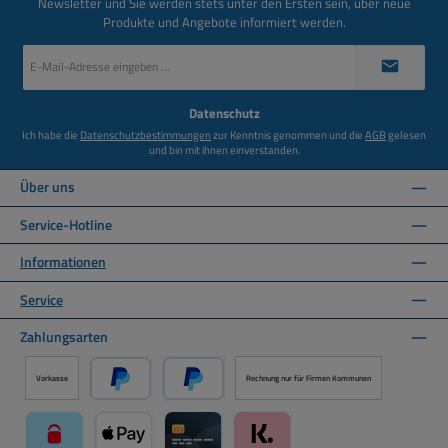
Newsletter und Sie werden stets unter den Ersten sein, über neue
Produkte und Angebote informiert werden.
E-
Mail-
Adresse
*
Datenschutz
Ich habe die
Datenschutzbestimmungen
zur Kenntnis genommen und die
AGB
gelesen
und bin mit ihnen einverstanden.
Über uns
Service-Hotline
Informationen
Service
Zahlungsarten
Vorkasse
Rechnung nur für Firmen Kommunen
PayPal
Später Bezahlen über PayPal