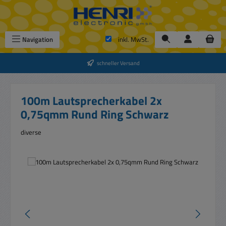
Zum Hauptinhalt springen
Navigation
inkl. MwSt.
schneller Versand
100m Lautsprecherkabel 2x
0,75qmm Rund Ring Schwarz
diverse
Bildergalerie überspringen