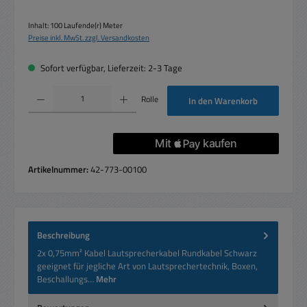
Inhalt:
100 Laufende(r) Meter
Preise inkl. MwSt. zzgl. Versandkosten
Sofort verfügbar, Lieferzeit: 2-3 Tage
Produkt Anzahl: Gib den gewünschten Wert ein oder benutze die Schaltflächen um die 
Rolle
In den Warenkorb
Artikelnummer:
42-773-00100
Beschreibung
2x 0,75mm² Kabel Lautsprecherkabel Rundkabel Schwarz
geeignet für jegliche Art von Lautsprechertechnik, Boxen,
Beschallungs…
Mehr