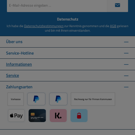
E-
Mail-
Adresse
*
Datenschutz
Ich habe die
Datenschutzbestimmungen
zur Kenntnis genommen und die
AGB
gelesen
und bin mit ihnen einverstanden.
Über uns
Service-Hotline
Informationen
Service
Zahlungsarten
Vorkasse
Rechnung nur für Firmen Kommunen
PayPal
Später Bezahlen über PayPal
Apple Pay über Mollie Zahlungssystem
Kreditkarte über Mollie Zahlungssystem
Klarna über Mollie Zahlungssystem
paysafecard über Mollie Zahlun