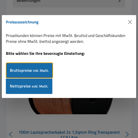
Bewertungen
Preisauszeichnung
Privatkunden können Preise mit MwSt. (brutto) und Geschäftskunden
Preise ohne MwSt. (netto) angezeigt werden.
Produktgalerie überspringen
Ähnliche Artikel
Bitte wählen Sie Ihre bevorzugte Einstellung:
Rabatt
%
Bruttopreise
inkl. MwSt.
Nettopreise
exkl. MwSt.
100m Lautsprecherkabel 2x 1,5qmm Ring Transparent
CCA Litze