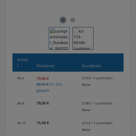
Anzah
l
Stückpreis
Grundpreis
79,00 €
Bis
4
0,79 € / 1 Laufende(r)
89,00 €
(11.24%
Meter
gespart)
78,00 €
Bis
9
0,78 € / 1 Laufende(r)
Meter
74,00 €
Ab
10
0,74 € / 1 Laufende(r)
Meter