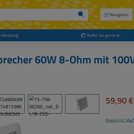
Navigation
e Beratung
Rufen Sie gerne an
recher 60W 8-Ohm mit 100
Verkaufspreis:
59,90 €
Preise inkl. Mw