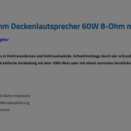
mm Deckenlautsprecher 60W 8-Ohm m
gitter
bau in Hohlraumdecken und Hohlraumwände. Schnellmontage durch vier
schraub
d einfache
Verbindung mit dem 100V-Netz oder mit einem normalen Verstärk
 mit 8ohm Impedanz
,
Metallausführung
lemme