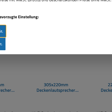
bevorzugte Einstellung:
Nur 3 a
t.
t.
mm
305x220mm
2
recher
Deckenlautsprecher
Decke
ge HiFi
80W 8-Ohm 2-Wege Hi-
50W 8-
Stück
Fi SPE22WS je Stück
Fi SP