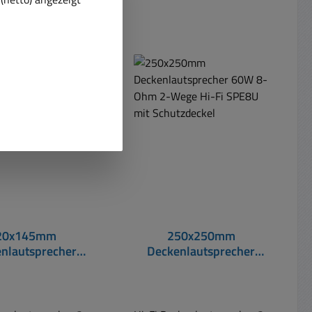
uf Lager!
20x145mm
250x250mm
nlautsprecher
Deckenlautsprecher
Ohm 2-Wege Hi-
60W 8-Ohm 2-Wege Hi-
E15WS je Stück
Fi SPE8U mit
Schutzdeckel