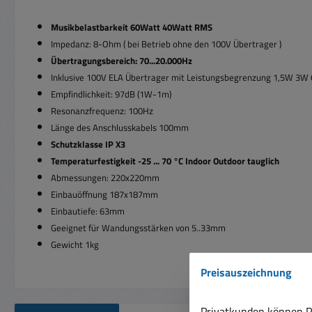
Musikbelastbarkeit 60Watt 40Watt RMS
Impedanz: 8-Ohm ( bei Betrieb ohne den 100V Übertrager )
Übertragungsbereich: 70...20.000Hz
Inklusive 100V ELA Übertrager mit Leistungsbegrenzung 1,5W 3W
Empfindlichkeit: 97dB (1W-1m)
Resonanzfrequenz: 100Hz
Länge des Anschlusskabels 100mm
Schutzklasse IP X3
Temperaturfestigkeit -25 ... 70 °C Indoor Outdoor tauglich
Abmessungen: 220x220mm
Einbauöffnung 187x187mm
Einbautiefe: 63mm
Geeignet für Wandungsstärken von 5..33mm
Gewicht 1kg
Preisauszeichnung
Privatkunden können Pr