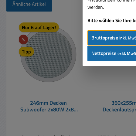
Ähnliche Artikel
werden.
Bitte wählen Sie Ihre 
Produktgalerie überspringen
Rabatt
Nur 6 auf Lager!
%
Bruttopreise
inkl. MwS
Rabatt
%
Tipp
Nettopreise
exkl. MwS
246mm Decken
360x255
Subwoofer 2x80W 2x8-
Deckenlautsp
Ohm CMSUB8 weiß
100W 8ohm 2we
SPE32WS je 