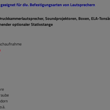
geeignet für div. Befestigungsarten von Lautsprechern
, Druckkammerlautsprecher, Soundprojektoren, Boxen, ELA-Tonsä
hender optionaler Stativstange
schaufnahme
m
hre
hraube
edorn
o.ä.