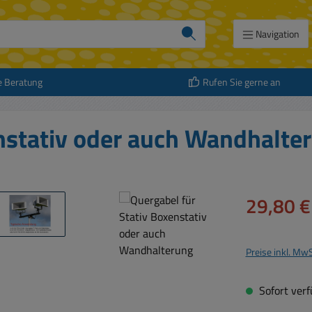
Navigation
e Beratung
Rufen Sie gerne an
enstativ oder auch Wandhalte
Verkaufspreis:
29,80 €
Preise inkl. Mw
Sofort verfü