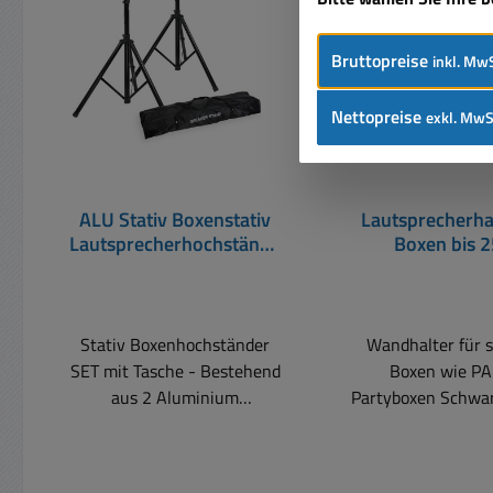
Bruttopreise
inkl. MwS
Nettopreise
exkl. MwS
ALU Stativ Boxenstativ
Lautsprecherhal
Lautsprecherhochstände
Boxen bis 
r ++ Paar mit Tasche ++
schwenkbar Wan
Schwar
Stativ Boxenhochständer
Wandhalter für 
SET mit Tasche - Bestehend
Boxen wie PA
aus 2 Aluminium
Partyboxen Schwarz lackiert
Staiven und einer
Schwenk- und nei
Transporttasche. Alurohr,
abnehmbarem Sc
schwarz pulverbeschichtet
Haltedorn zur A