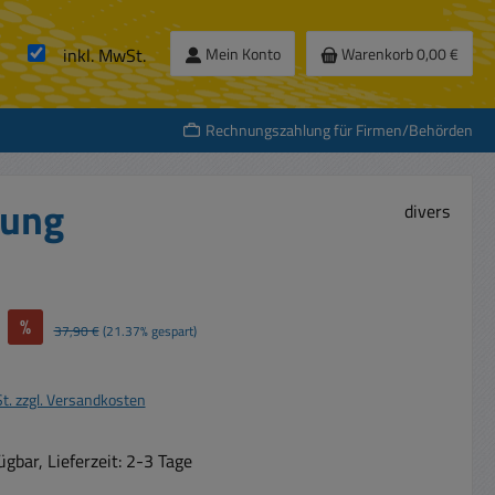
inkl. MwSt.
Mein Konto
Warenkorb
0,00 €
Rechnungszahlung für Firmen/Behörden
rung
divers
%
Regulärer Preis:
37,90 €
(21.37% gespart)
St. zzgl. Versandkosten
gbar, Lieferzeit: 2-3 Tage