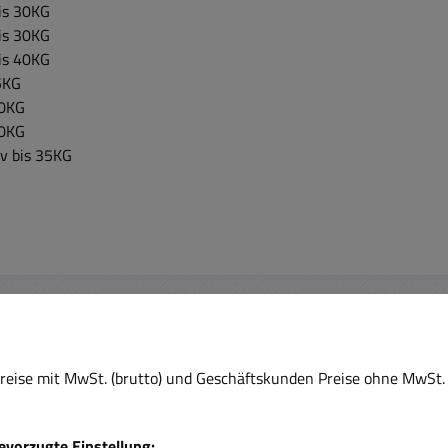
is 30KG
is 30KG
is 40KG
25KG
30KG
50KG
v bis 35KG
eise mit MwSt. (brutto) und Geschäftskunden Preise ohne MwSt. 
bevorzugte Einstellung: