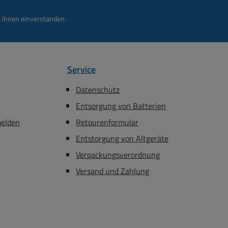
hierzu erhältlich :
 ihnen einverstanden.
. 84-754-01040 =
el für Stative und
Bst Nr. 85-753-
 Adapterhülse mit
Service
llschraube Bst Nr.
753-00320 =
Datenschutz
erhülse mit M8
Entsorgung von Batterien
dorn Bst Nr. 85-
410 = Wandhalter
melden
Retourenformular
mm Dorn bis 30KG
Entstorgung von Altgeräte
. 85-771-00439 =
Verpackungsverordnung
ter mit 35mm Dorn
G Bst Nr. 85-771-
Versand und Zahlung
= Wandhalter mit
orn bis 40KG Bst
54-01010 = Stativ
ativ ALU bis 25KG