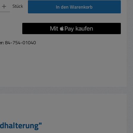
 Gib den gewünschten Wert ein oder benutze die Schaltflächen um die Anzahl 
Stück
In den Warenkorb
er:
84-754-01040
ndhalterung"