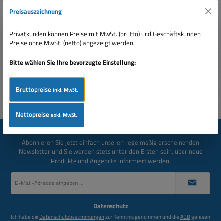
Beschreibung
Preisauszeichnung
680nF 0,68uF Kondensator MKP Spannungsfest bis 400V
Durchmesser: 13mm Länge: 19mm Toleranz: 5,0% Solange
Privatkunden können Preise mit MwSt. (brutto) und Geschäftskunden
Vorrat reicht
Mehr
Preise ohne MwSt. (netto) angezeigt werden.
Bewertungen
Bitte wählen Sie Ihre bevorzugte Einstellung:
Bruttopreise
inkl. MwSt.
Nettopreise
exkl. MwSt.
Newsletter
Abonnieren Sie jetzt einfach unseren regelmäßig erscheinenden
Newsletter und Sie werden stets unter den Ersten sein, über neue
Produkte und Angebote informiert werden.
E-
Mail-
Adresse
*
Datenschutz
Ich habe die
Datenschutzbestimmungen
zur Kenntnis genommen und die
AGB
gelesen