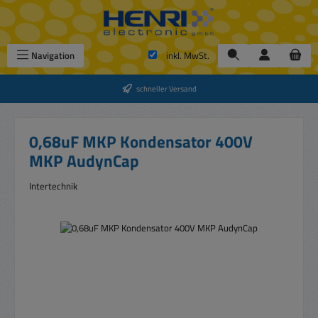
Zum Hauptinhalt springen
Navigation
inkl. MwSt.
schneller Versand
0,68uF MKP Kondensator 400V
MKP AudynCap
Intertechnik
Bildergalerie überspringen