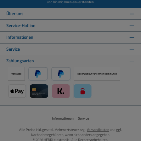
und bin mit ihnen einverstanden.
Über uns
Service-Hotline
Informationen
Service
Zahlungsarten
Vorkasse
Rechnung nur für Firmen Kommunen
PayPal
Später Bezahlen über PayPal
Apple Pay über Mollie Zahlungssystem
Kreditkarte über Mollie Zahlungssystem
Klarna über Mollie Zahlungssystem
paysafecard über Mollie Zahlun
Informationen
Service
Alle Preise inkl. gesetzl. Mehrwertsteuer zzgl.
Versandkosten
und ggf.
Nachnahmegebühren, wenn nicht anders angegeben.
© 2026 HENRI elektronik - Alle Rechte vorbehalten.