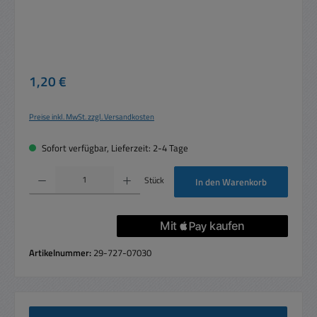
Regulärer Preis:
1,20 €
Preise inkl. MwSt. zzgl. Versandkosten
Sofort verfügbar, Lieferzeit: 2-4 Tage
Produkt Anzahl: Gib den gewünschten Wert ein oder benutze die Schaltflächen um die 
Stück
In den Warenkorb
Artikelnummer:
29-727-07030